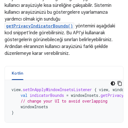
kullanıcı arayüzüyle kısa süreliğine çakışabilir. Sistemin
kullanıcı arayüzünüzü bu göstergelere uyarlamanıza
yardımcı olmak için sunduğu
getPrivacyIndicatorBounds()
yöntemini aşağıdaki
kod snippet'inde görebilirsiniz. Bu API'yi kullanarak
göstergelerin görünebileceği sınırları belirleyebilirsiniz.
Ardından ekranınızın kullanıcı arayüzünü farklı şekilde
düzenlemeye karar verebilirsiniz.
Kotlin
view
.
setOnApplyWindowInsetsListener
{
view
,
window
val
indicatorBounds
=
windowInsets
.
getPrivacyI
// change your UI to avoid overlapping
windowInsets
}