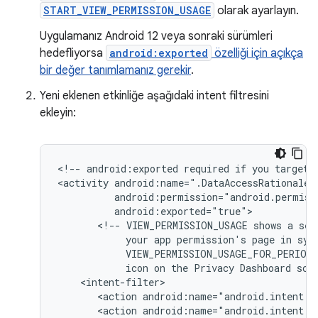
START_VIEW_PERMISSION_USAGE
olarak ayarlayın.
Uygulamanız Android 12 veya sonraki sürümleri
hedefliyorsa
android:exported
özelliği için açıkça
bir değer tanımlamanız gerekir
.
Yeni eklenen etkinliğe aşağıdaki intent filtresini
ekleyin:
<!--
android:exported
required
if
you
target
<activity
<!--
VIEW_PERMISSION_USAGE
shows
a
sel
your
app
permission's
page
in
sys
VIEW_PERMISSION_USAGE_FOR_PERIOD
icon
on
the
Privacy
Dashboard
scr
<action
android:name="android.intent.a
<action
android:name="android.intent.a