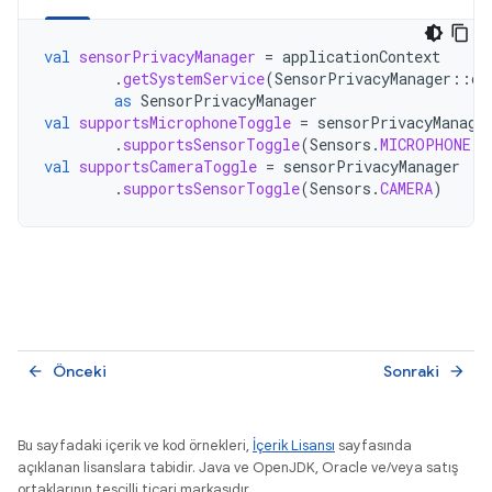
val
sensorPrivacyManager
=
applicationContext
.
getSystemService
(
SensorPrivacyManager
::
cl
as
SensorPrivacyManager
val
supportsMicrophoneToggle
=
sensorPrivacyManage
.
supportsSensorToggle
(
Sensors
.
MICROPHONE
)
val
supportsCameraToggle
=
sensorPrivacyManager
.
supportsSensorToggle
(
Sensors
.
CAMERA
)
Önceki
Sonraki
arrow_back
arrow_forward
Bu sayfadaki içerik ve kod örnekleri,
İçerik Lisansı
sayfasında
açıklanan lisanslara tabidir. Java ve OpenJDK, Oracle ve/veya satış
ortaklarının tescilli ticari markasıdır.