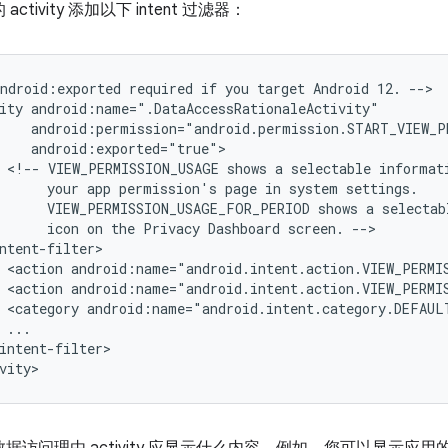
ctivity 添加以下 intent 过滤器：
android:exported
required
if
you
target
Android
12.
-->

ity
<!--
VIEW_PERMISSION_USAGE
shows
a
selectable
informat
your
app
permission's
page
in
system
VIEW_PERMISSION_USAGE_FOR_PERIOD
shows
a
selectab
icon
on
the
Privacy
Dashboard
screen.
<action
android:name="android.intent.action.VIEW_PERMI
<action
android:name="android.intent.action.VIEW_PERMI
<category
android:name="android.intent.category.DEFAUL
intent-filter>

vity>