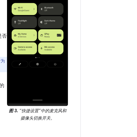
是否
。
行为
的
图 3.
“快捷设置”中的麦克风和
摄像头切换开关。