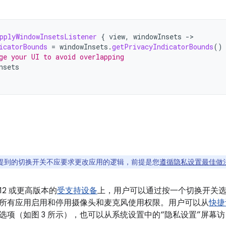
pplyWindowInsetsListener
{
view
,
windowInsets
-
icatorBounds
=
windowInsets
.
getPrivacyIndicatorBounds
()
ge your UI to avoid overlapping
nsets
提到的切换开关不应要求更改应用的逻辑，前提是您
遵循隐私设置最佳做
d 12 或更高版本的
受支持设备
上，用户可以通过按一个切换开关
所有应用启用和停用摄像头和麦克风使用权限。用户可以从
快捷
选项（如图 3 所示），也可以从系统设置中的“隐私设置”屏幕访