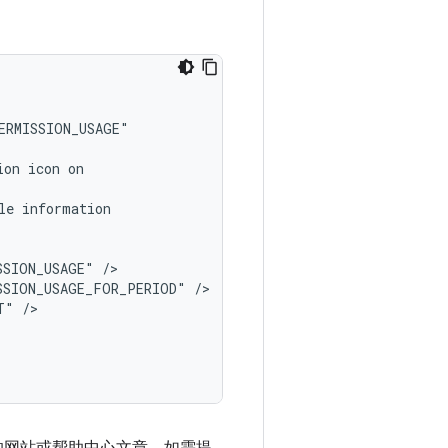
ion
icon
le
SSION_USAGE"
SSION_USAGE_FOR_PERIOD"
T"