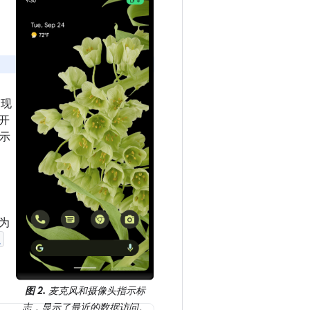
出现
开
显示
为
)
。
图 2.
麦克风和摄像头指示标
志，显示了最近的数据访问。