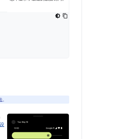
法
。
选
设