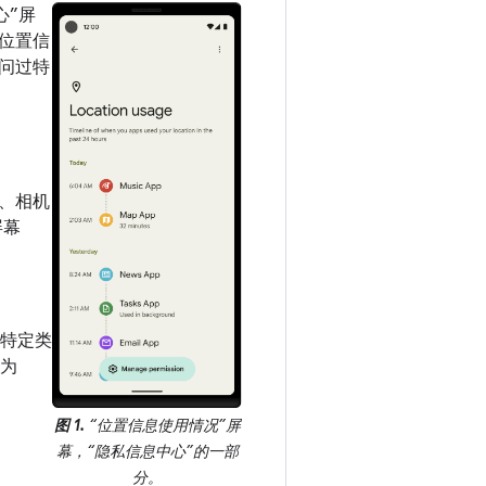
心”屏
位置信
问过特
、相机
屏幕
行特定类
为
图 1.
“位置信息使用情况”屏
幕，“隐私信息中心”的一部
分。