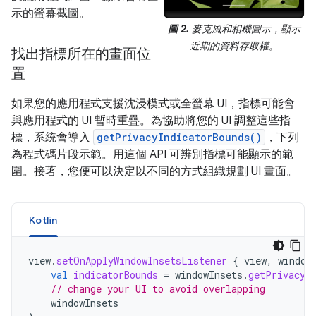
示的螢幕截圖。
圖 2.
麥克風和相機圖示，顯示
近期的資料存取權。
找出指標所在的畫面位
置
如果您的應用程式支援沈浸模式或全螢幕 UI，指標可能會
與應用程式的 UI 暫時重疊。為協助將您的 UI 調整這些指
標，系統會導入
getPrivacyIndicatorBounds()
，下列
為程式碼片段示範。用這個 API 可辨別指標可能顯示的範
圍。接著，您便可以決定以不同的方式組織規劃 UI 畫面。
Kotlin
view
.
setOnApplyWindowInsetsListener
{
view
,
window
val
indicatorBounds
=
windowInsets
.
getPrivacyI
// change your UI to avoid overlapping
windowInsets