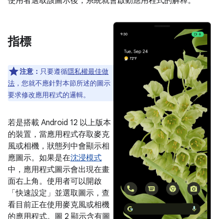
使用者選取該圖示後，系統就會啟動應用程式的解釋。
指標
注意：
只要遵循
隱私權最佳做
法
，您就不應針對本節所述的圖示
要求修改應用程式的邏輯。
若是搭載 Android 12 以上版本
的裝置，當應用程式存取麥克
風或相機，狀態列中會顯示相
應圖示。如果是在
沈浸模式
中，應用程式圖示會出現在畫
面右上角。使用者可以開啟
「快速設定」並選取圖示，查
看目前正在使用麥克風或相機
的應用程式。圖 2 顯示含有圖