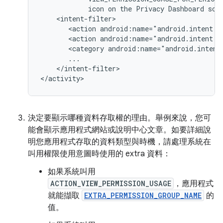
icon
on
the
Privacy
Dashboard
scr
<action
android:name="android.intent.a
<action
android:name="android.intent.a
<category
android:name="android.intent
</intent-filter>

</activity>
決定要顯示哪種資料存取權的理由。舉例來說，您可
能會顯示應用程式網站或說明中心文章。如要詳細說
明您應用程式存取的資料類型與時機，請處理系統在
叫用權限使用意圖時使用的 extra 資料：
如果系統叫用
ACTION_VIEW_PERMISSION_USAGE
，應用程式
就能擷取
EXTRA_PERMISSION_GROUP_NAME
的
值。