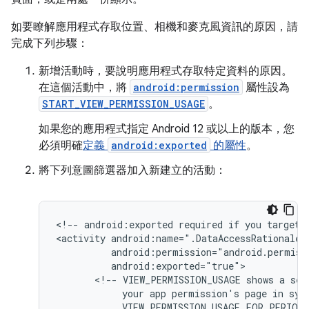
如要瞭解應用程式存取位置、相機和麥克風資訊的原因，請
完成下列步驟：
新增活動時，要說明應用程式存取特定資料的原因。
在這個活動中，將
android:permission
屬性設為
START_VIEW_PERMISSION_USAGE
。
如果您的應用程式指定 Android 12 或以上的版本，您
必須明確
定義
android:exported
的屬性
。
將下列意圖篩選器加入新建立的活動：
<!--
android:exported
required
if
you
target
<activity
<!--
VIEW_PERMISSION_USAGE
shows
a
sel
your
app
permission's
page
in
sys
VIEW_PERMISSION_USAGE_FOR_PERIOD