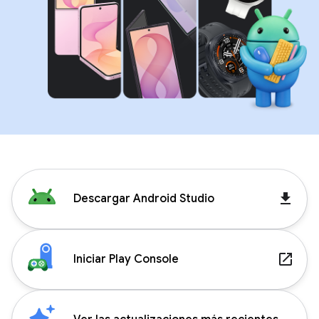
get_app
Descargar Android Studio
launch
Iniciar Play Console