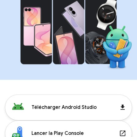
get_app
Télécharger Android Studio
launch
Lancer la Play Console