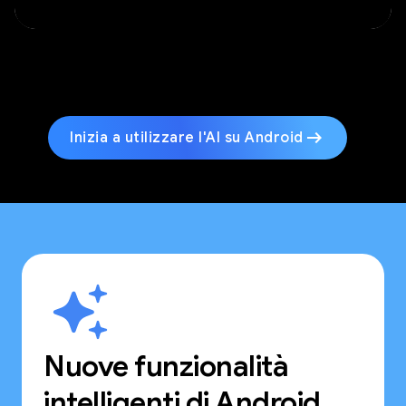
arrow_right_alt
Inizia a utilizzare l'AI su Android
Nuove funzionalità
intelligenti di Android