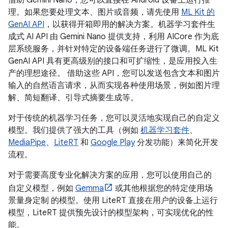
借助 Gemini Nano，您可以直接在 Android 设备上运行推
理。如果您要处理文本、图片或音频，请先使用
ML Kit 的
GenAI API
，以获得开箱即用的解决方案。机器学习套件生
成式 AI API 由 Gemini Nano 提供支持，利用 AICore 作为底
层系统服务，并针对特定的设备端任务进行了微调。ML Kit
GenAI API 具有更高级别的接口和可扩缩性，是应用投入生
产的理想途径。 借助这些 API，您可以发送包含文本和图片
输入的自然语言请求，从而实现各种使用场景，例如图片理
解、简短翻译、引导式摘要生成等。
对于传统的机器学习任务，您可以灵活地实现自己的自定义
模型。我们提供了强大的工具（例如
机器学习套件
、
MediaPipe
、
LiteRT
和
Google Play
分发功能）来简化开发
流程。
对于需要高度专业化解决方案的应用，您可以使用自己的
自定义模型，例如
Gemma
或其他根据您的特定使用场
景量身定制 的模型。使用 LiteRT 直接在用户的设备上运行
模型，LiteRT 提供预先设计的模型架构，可实现优化的性
能。