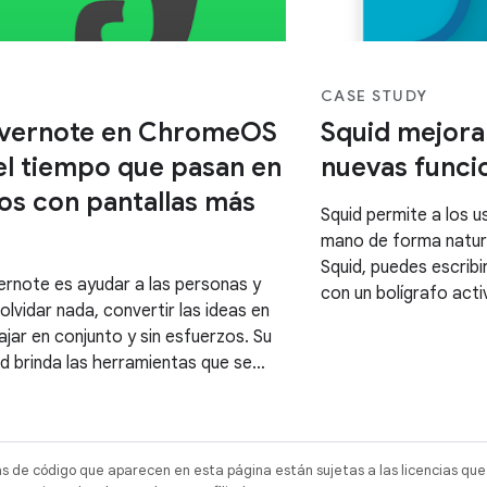
CASE STUDY
 Evernote en ChromeOS
Squid mejora 
 el tiempo que pasan en
nuevas func
vos con pantallas más
Squid permite a los u
mano de forma natura
Squid, puedes escribi
ernote es ayudar a las personas y
con un bolígrafo acti
olvidar nada, convertir las ideas en
dedo, y marcar fácil
ajar en conjunto y sin esfuerzos. Su
completar formularios
d brinda las herramientas que se
documentos, o firma
colaborar con otros usuarios,
omar notas.
as de código que aparecen en esta página están sujetas a las licencias que