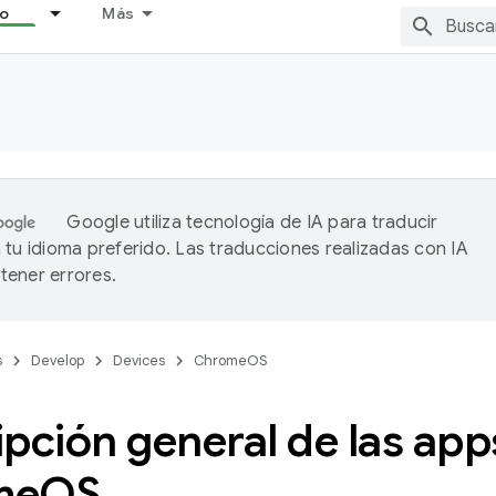
lo
Más
Google utiliza tecnología de IA para traducir
 tu idioma preferido. Las traducciones realizadas con IA
ener errores.
s
Develop
Devices
ChromeOS
pción general de las app
me
OS