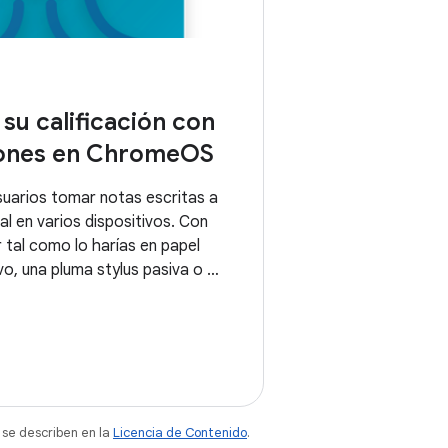
su calificación con
iones en ChromeOS
suarios tomar notas escritas a
l en varios dispositivos. Con
r tal como lo harías en papel
vo, una pluma stylus pasiva o el
mente archivos PDF para
, editar o calificar
r documentos.
 se describen en la
Licencia de Contenido
.