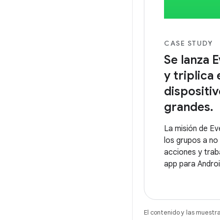
CASE STUDY
Se lanza
y triplica
dispositi
grandes.
La misión de Ev
los grupos a no 
acciones y trab
app para Androi
necesitan para 
organizarse y t
El contenido y las muestr