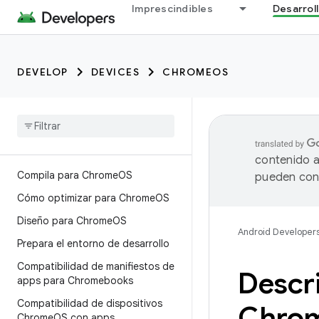
Imprescindibles
Desarrol
DEVELOP
DEVICES
CHROMEOS
contenido a
Compila para Chrome
OS
pueden cont
Cómo optimizar para Chrome
OS
Diseño para Chrome
OS
Android Developer
Prepara el entorno de desarrollo
Compatibilidad de manifiestos de
Descri
apps para Chromebooks
Compatibilidad de dispositivos
Chro
Chrome
OS con apps