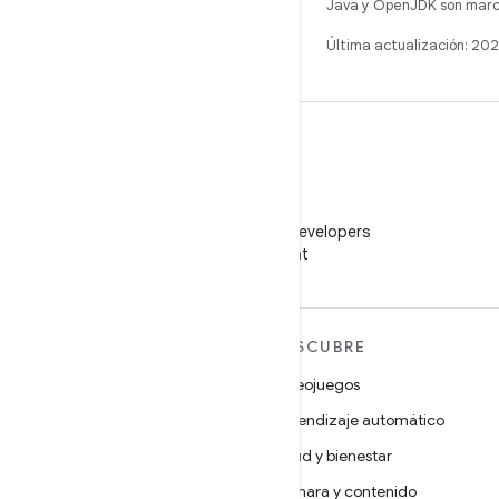
Java y OpenJDK son marca
Última actualización: 20
WeChat
Sigue a Android Developers
en WeChat
MÁS ANDROID
DESCUBRE
Android
Videojuegos
Android para empresas
Aprendizaje automático
Seguridad
Salud y bienestar
Código abierto
Cámara y contenido