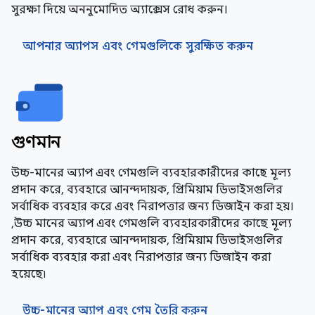
সুরক্ষা দিয়ে অননুমোদিত অ্যাক্সেস রোধ করুন।
আপনার অ্যাপস এবং গেমগুলিকে সুরক্ষিত করুন
গুণমান
উচ্চ-মানের অ্যাপ এবং গেমগুলি ব্যবহারকারীদের কাছে মূল্য
প্রদান করে, ব্যবহারে আনন্দদায়ক, প্রিমিয়াম ডিভাইসগুলির
সর্বাধিক ব্যবহার করে এবং নিরাপত্তার জন্য ডিজাইন করা হয়।
,উচ্চ মানের অ্যাপ এবং গেমগুলি ব্যবহারকারীদের কাছে মূল্য
প্রদান করে, ব্যবহারে আনন্দদায়ক, প্রিমিয়াম ডিভাইসগুলির
সর্বাধিক ব্যবহার করা এবং নিরাপত্তার জন্য ডিজাইন করা
হয়েছে৷
উচ্চ-মানের অ্যাপ এবং গেম তৈরি করুন