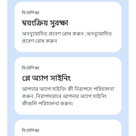
নির্দেশিকা
স্বয়ংক্রিয় সুরক্ষা
অননুমোদিত প্রবেশ রোধ করুন ,অননুমোদিত
প্রবেশ রোধ করুন
নির্দেশিকা
প্লে অ্যাপ সাইনিং
আপনার অ্যাপ সাইনিং কী নিরাপদে পরিচালনা
করুন ,নিরাপদভাবে আপনার অ্যাপ সাইনিং
কীগুলি পরিচালনা করুন৷
নির্দেশিকা