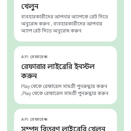
খেলুন
ব্যবহারকারীদের আপনার অ্যাপকে রেট দিতে
অনুরোধ করুন , ব্যবহারকারীদের আপনার
অ্যাপ রেট দিতে অনুরোধ করুন
API রেফারেন্স
রেফারার লাইব্রেরি ইনস্টল
করুন
Play থেকে রেফারেল সামগ্রী পুনরুদ্ধার করুন
,Play থেকে রেফারেল সামগ্রী পুনরুদ্ধার করুন
API রেফারেন্স
সম্পদ বিতরণ লাইব্রেরি খেলুন