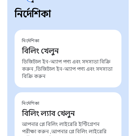
নির্দেশিকা
নির্দেশিকা
বিলিং খেলুন
ডিজিটাল ইন-অ্যাপ পণ্য এবং সদস্যতা বিক্রি
করুন ,ডিজিটাল ইন-অ্যাপ পণ্য এবং সদস্যতা
বিক্রি করুন
নির্দেশিকা
বিলিং ল্যাব খেলুন
আপনার প্লে বিলিং লাইব্রেরি ইন্টিগ্রেশন
পরীক্ষা করুন ,আপনার প্লে বিলিং লাইব্রেরি