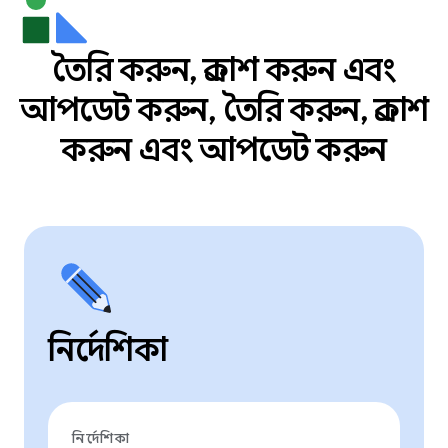
তৈরি করুন, প্রকাশ করুন এবং
আপডেট করুন, তৈরি করুন, প্রকাশ
করুন এবং আপডেট করুন
নির্দেশিকা
নির্দেশিকা