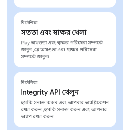
নির্দেশিকা
সততা এবং স্বাক্ষর খেলা
Play অখণ্ডতা এবং স্বাক্ষর পরিষেবা সম্পর্কে
জানুন ,প্লে অখণ্ডতা এবং স্বাক্ষর পরিষেবা
সম্পর্কে জানুন৷
নির্দেশিকা
Integrity API খেলুন
হুমকি সনাক্ত করুন এবং আপনার অ্যাপ্লিকেশন
রক্ষা করুন ,হুমকি সনাক্ত করুন এবং আপনার
অ্যাপ রক্ষা করুন