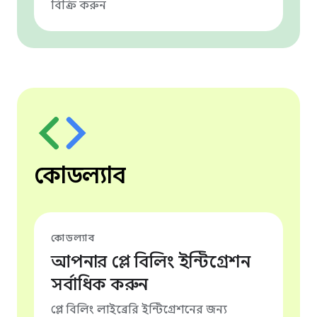
বিক্রি করুন
কোডল্যাব
কোডল্যাব
আপনার প্লে বিলিং ইন্টিগ্রেশন
সর্বাধিক করুন
প্লে বিলিং লাইব্রেরি ইন্টিগ্রেশনের জন্য