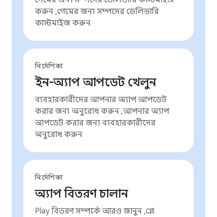
গেমের জন্য সম্পদের ডেলিভারি কাস্টমাইজ
করুন ,গেমের জন্য সম্পদের ডেলিভারি
কাস্টমাইজ করুন
নির্দেশিকা
ইন-অ্যাপ আপডেট খেলুন
ব্যবহারকারীদের আপনার অ্যাপ আপডেট
করার জন্য অনুরোধ করুন ,আপনার অ্যাপ
আপডেট করার জন্য ব্যবহারকারীদের
অনুরোধ করুন
নির্দেশিকা
অ্যাপ বিতরণ চালান
Play বিতরণ সম্পর্কে আরও জানুন ,প্লে