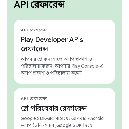
API রেফারেন্স
API রেফারেন্স
Play Developer APIs
রেফারেন্স
আপনার প্লে কনসোলে অ্যাপ প্রকাশ ও
পরিচালনা করুন ,আপনার Play Console-এ
অ্যাপ প্রকাশ ও পরিচালনা করুন
API রেফারেন্স
প্লে পরিষেবার রেফারেন্স
Google SDK-এর সাহায্যে আপনার Android
অ্যাপ তৈরি করুন ,Google SDK দিয়ে