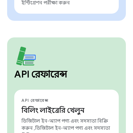
ইন্টিগ্রেশন পরীক্ষা করুন
API রেফারেন্স
API রেফারেন্স
বিলিং লাইব্রেরি খেলুন
ডিজিটাল ইন-অ্যাপ পণ্য এবং সদস্যতা বিক্রি
করুন ,ডিজিটাল ইন-অ্যাপ পণ্য এবং সদস্যতা