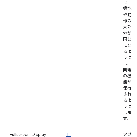
は、
機能
や動
作の
大部
分が
同じ
にな
るよ
うに
し、
同等
の機
能が
保持
され
るよ
うに
しま
す。
Fullscreen_Display
T-
アプ