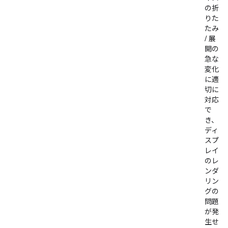
の折
りた
たみ
/ 展
開の
急な
変化
に適
切に
対応
で
き、
ディ
スプ
レイ
のレ
ンダ
リン
グの
問題
が発
生せ