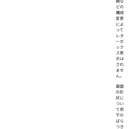
開な
どの
構成
変更
によ
って
レタ
ーボ
ック
ス表
示は
され
ませ
ん。
画面
の形
状に
つい
て若
干の
ばら
つき