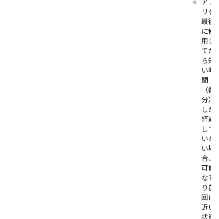
アプ
リを
最後
に使
用し
てか
ら短
い時
間
（数
分）
しか
経過
して
いな
い場
合、
可能
な限
り前
回に
近い
状態