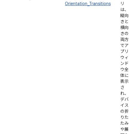
Orientation_Transitions
リ
は、
縦向
きと
横向
きの
両方
でア
プリ
ウィ
ンド
ウ全
体に
表示
さ
れ、
デバ
イス
の折
りた
たみ
や展