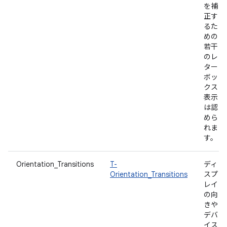
を補
正す
るた
めの
若干
のレ
ター
ボッ
クス
表示
は認
めら
れま
す。
Orientation_Transitions
T-
ディ
Orientation_Transitions
スプ
レイ
の向
きや
デバ
イス