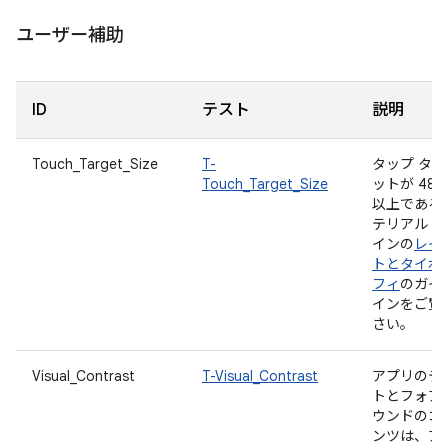
ユーザー補助
ID
テスト
説明
Touch_Target_Size
T-
タップ ター
Touch_Target_Size
ットが 48 d
以上である
テリアル デ
インの
レイ
トとタイポ
フィ
のガイ
インをご覧
さい。
Visual_Contrast
T-Visual_Contrast
アプリのテ
トとフォア
ウンドのコ
ンツは、ア