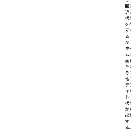
り前
回に
近い
状態
を復
元す
る
か、
ホー
ム画
面ま
たは
その
他の
デフ
ォル
トの
状態
から
起動
す
る。