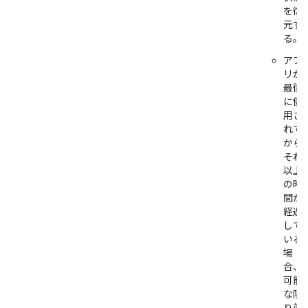
を復
元す
る。
アプ
リが
最後
に使
用さ
れて
から
それ
以上
の時
間が
経過
して
いる
場
合、
可能
な限