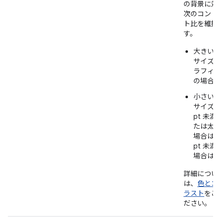
の背景に対
次のコント
ト比を維持
す。
大きい文
サイズと
ラフィッ
の場合は 
小さい文
サイズ（
pt 未満
たは太字
場合は 1
pt 未満
場合は 4.
詳細につい
は、
色とコ
ラスト
をご
ださい。