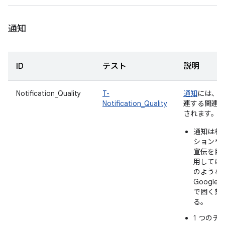
通知
ID
テスト
説明
Notification_Quality
T-
通知
には、
Notification_Quality
連する関連
されます。
通知は相
ションや
宣伝を目
用しては
のような
Google 
で固く禁
る。
1 つのチ