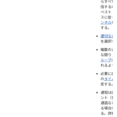
らすべて
信するの
ベスト 
スに従っ
ンネル
を
する。
適切な通
を選択す
複数の通
な限り
1
ループ
に
れるよう
必要に応
の
タイム
定する。
通知は進
ント（音
通話など
る場合の
る。詳細