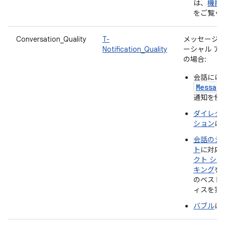
は、
機能
をご覧く
Conversation_Quality
T-
メッセージ 
Notification_Quality
ーシャル ア
の場合:
会話には
Messag
通知を使
ダイレク
ション
に
会話のシ
ト
に対応
クト シ
キング
を
のベスト
ィスを実
バブル
に