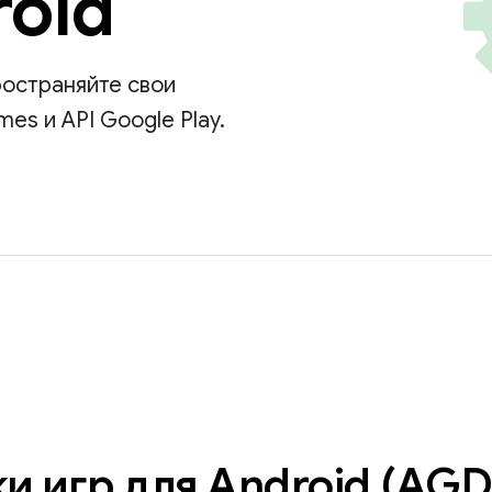
roid
ространяйте свои
es и API Google Play.
и игр для Android (AGD