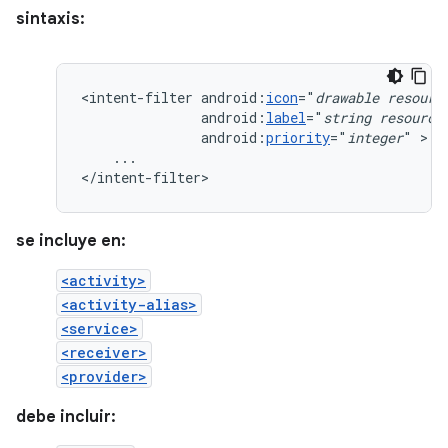
sintaxis:
<intent-filter
android:
icon
="
drawable
resourc
android:
label
="
string
resource
android:
priority
="
integer
"
...

</intent-filter>
se incluye en:
<activity>
<activity-alias>
<service>
<receiver>
<provider>
debe incluir: