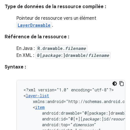
Type de données de la ressource compilée :
Pointeur de ressource vers un élément
LayerDrawable
.
Référence de la ressource :
En Java :
R.drawable.
filename
En XML :
@[
package
:]drawable/
filename
Syntaxe :
<?xml
version="1.0"
encoding="utf-8"?>

<
layer-list
xmlns:android="http://schemas.android.com
<
item
android:drawable="@[package:]drawable
android:id="@[+][
package
:]id/
resource
android:top="
dimension