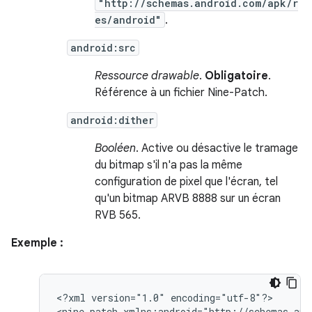
"http://schemas.android.com/apk/r
es/android"
.
android:src
Ressource drawable
.
Obligatoire
.
Référence à un fichier Nine-Patch.
android:dither
Booléen
. Active ou désactive le tramage
du bitmap s'il n'a pas la même
configuration de pixel que l'écran, tel
qu'un bitmap ARVB 8888 sur un écran
RVB 565.
Exemple :
<?xml
version="1.0"
encoding="utf-8"?>

<nine-patch