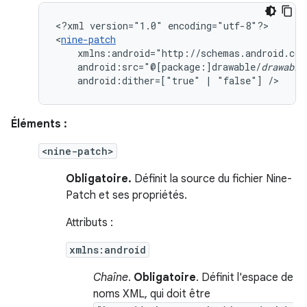
<?xml
version="1.0"
encoding="utf-8"?>

<
nine-patch
android:src="@[package:]drawable/
drawable
android:dither=["true"
|
"false"]
/>
Éléments :
<nine-patch>
Obligatoire.
Définit la source du fichier Nine-
Patch et ses propriétés.
Attributs :
xmlns:android
Chaîne
.
Obligatoire
. Définit l'espace de
noms XML, qui doit être