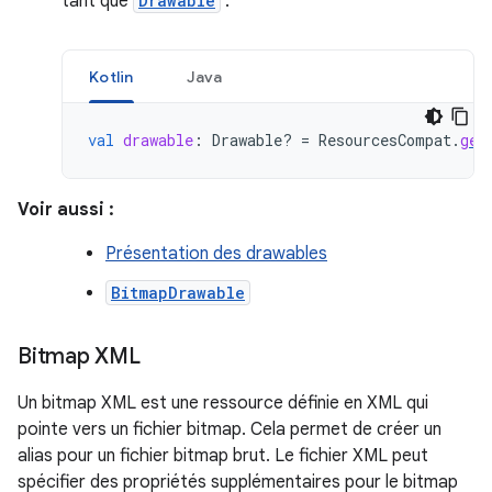
tant que
Drawable
:
Kotlin
Java
val
drawable
:
Drawable? 
=
ResourcesCompat
.
get
Voir aussi :
Présentation des drawables
BitmapDrawable
Bitmap XML
Un bitmap XML est une ressource définie en XML qui
pointe vers un fichier bitmap. Cela permet de créer un
alias pour un fichier bitmap brut. Le fichier XML peut
spécifier des propriétés supplémentaires pour le bitmap