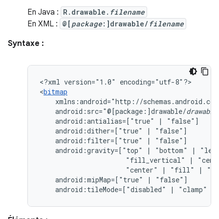
En Java :
R.drawable.
filename
En XML :
@[
package
:]drawable/
filename
Syntaxe :
<?xml
version="1.0"
encoding="utf-8"?>

<
bitmap
android:src="@[package:]drawable/
drawable
android:antialias=["true"
|
android:dither=["true"
|
android:filter=["true"
|
android:gravity=["top"
|
"bottom"
|
"lef
"fill_vertical"
|
"cent
"center"
|
"fill"
|
"cl
android:mipMap=["true"
|
android:tileMode=["disabled"
|
"clamp"
|