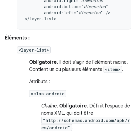
android:right="
dimension
android:bottom="
dimension
android:left="
dimension
"
/>

</layer-list>
Éléments :
<layer-list>
Obligatoire
. Il doit s'agir de l'élément racine.
Contient un ou plusieurs éléments
<item>
.
Attributs :
xmlns:android
Chaîne
.
Obligatoire
. Définit l'espace de
noms XML, qui doit être
"http://schemas.android.com/apk/r
es/android"
.