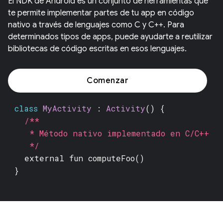
El NDK de Android es un conjunto de herramientas que
te permite implementar partes de tu app en código
nativo a través de lenguajes como C y C++. Para
determinados tipos de apps, puede ayudarte a reutilizar
bibliotecas de código escritas en esos lenguajes.
Comenzar
class
MyActivity
:
Activity
() {
/**
* Método nativo implementado en C/C++
*/
external fun
computeFoo()
}