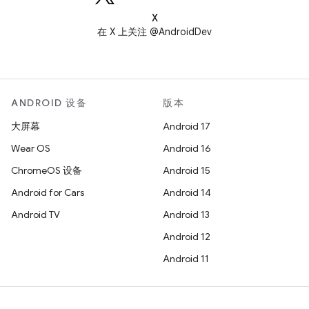
X
在 X 上关注 @AndroidDev
ANDROID 设备
版本
大屏幕
Android 17
Wear OS
Android 16
ChromeOS 设备
Android 15
Android for Cars
Android 14
Android TV
Android 13
Android 12
Android 11