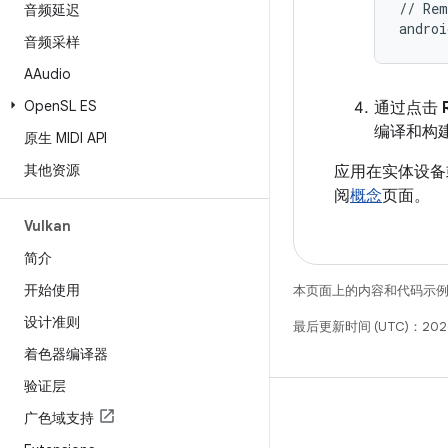
// Rem
音频延迟
音频采样
AAudio
Open
SL ES
通过点击
编译和构建
原生 MIDI API
其他资源
应用在实体设备或模
阅
概念
页面。
Vulkan
简介
开始使用
本页面上的内容和代码示
设计准则
最后更新时间 (UTC)：202
着色器编译器
验证层
广色域支持