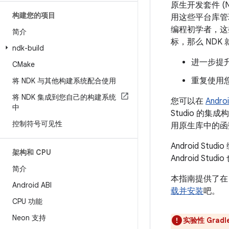
原生开发套件 (N
构建您的项目
用这些平台库管理
编程初学者，这些
简介
标，那么 NDK
ndk-build
进一步提
CMake
重复使用您
将 NDK 与其他构建系统配合使用
将 NDK 集成到您自己的构建系统
您可以在
Andro
中
Studio 的集
控制符号可见性
用原生库中的函数。
Android S
架构和 CPU
Android Stud
简介
本指南提供了在 An
Android ABI
载并安装
吧。
CPU 功能
Neon 支持
实验性 Grad