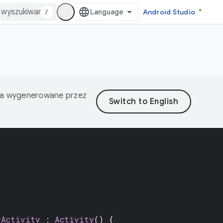
/
Android Studio
nia wygenerowane przez
yActivity
:
Activity
() {