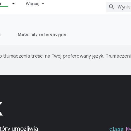
e
Więcej
i
Materiały referencyjne
o tłumaczenia treści na Twój preferowany język. Tłumacze
K
tóry umożliwia
class
M