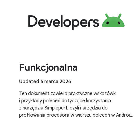
Funkcjonalna
Updated 6 marca 2026
Ten dokument zawiera praktyczne wskazówki
i przykłady poleceń dotyczące korzystania
z narzędzia Simpleperf, czyli narzędzia do
profilowania procesora w wierszu poleceń w Android
NDK, do analizowania wydajności i rozwiązywania
problemów z wąskimi gardłami w wykonywaniu, w tym