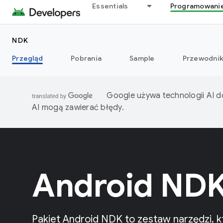
Essentials
Programowani
NDK
Przegląd
Pobrania
Sample
Przewodnik
Google używa technologii AI d
AI mogą zawierać błędy.
Android ND
Pakiet Android NDK to zestaw narzędzi, k