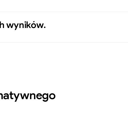
ch wyników.
 natywnego