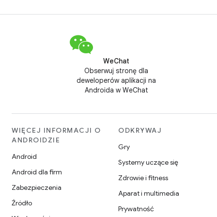
konkretne porady dotyczące aplikacji Unity.
WeChat
Obserwuj stronę dla
deweloperów aplikacji na
Androida w WeChat
WIĘCEJ INFORMACJI O
ODKRYWAJ
ANDROIDZIE
Gry
Android
Systemy uczące się
Android dla firm
Zdrowie i fitness
Zabezpieczenia
Aparat i multimedia
Źródło
Prywatność