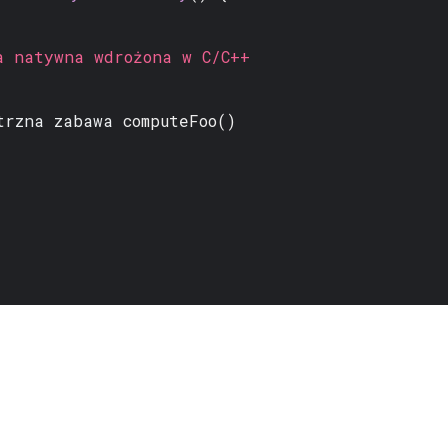
a natywna wdrożona w C/C++
trzna zabawa
computeFoo()