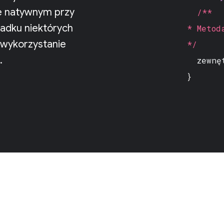
ie natywnym przy
/**
padku niektórych
* Metod
 wykorzystanie
*/
.
zewnę
}