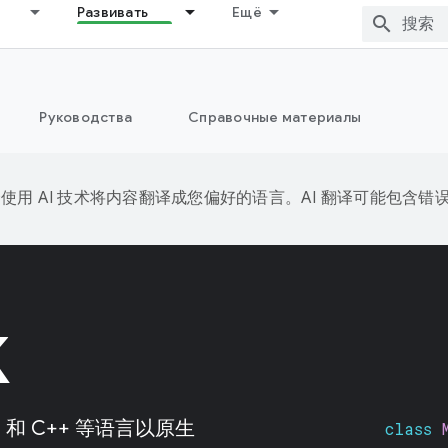
Развивать
Ещё
Руководства
Справочные материалы
e 会使用 AI 技术将内容翻译成您偏好的语言。AI 翻译可能包含错
K
C 和 C++ 等语言以原生
class