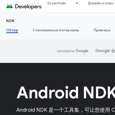
Essentials
Дизайн и план
NDK
Обзор
Скачиваемые материалы
Примеры
Googl
Android ND
Android NDK 是一个工具集，可让您使用 