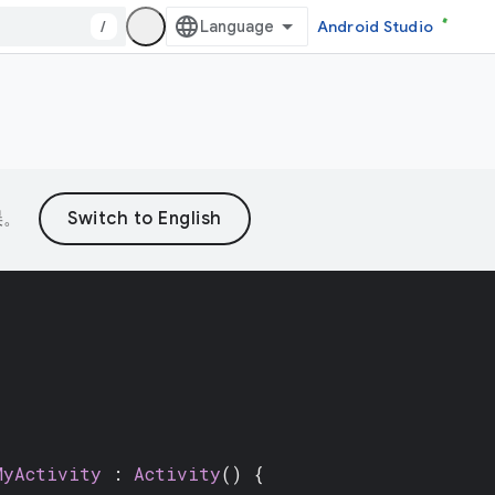
/
Android Studio
误。
MyActivity
:
Activity
() {