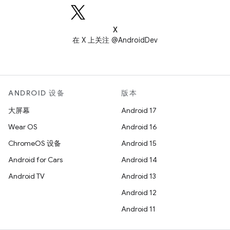
X
在 X 上关注 @AndroidDev
ANDROID 设备
版本
大屏幕
Android 17
Wear OS
Android 16
ChromeOS 设备
Android 15
Android for Cars
Android 14
Android TV
Android 13
Android 12
Android 11