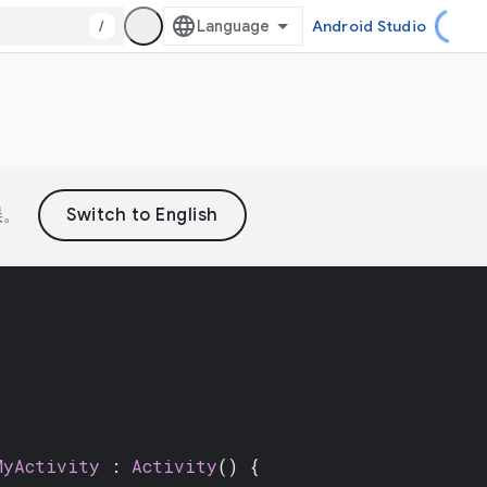
/
Android Studio
误。
MyActivity
:
Activity
() {