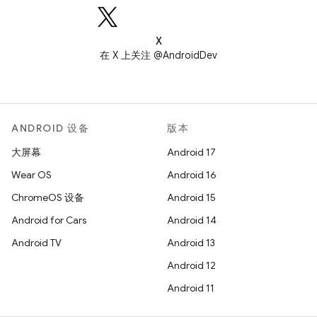
X
在 X 上关注 @AndroidDev
ANDROID 设备
版本
大屏幕
Android 17
Wear OS
Android 16
ChromeOS 设备
Android 15
Android for Cars
Android 14
Android TV
Android 13
Android 12
Android 11