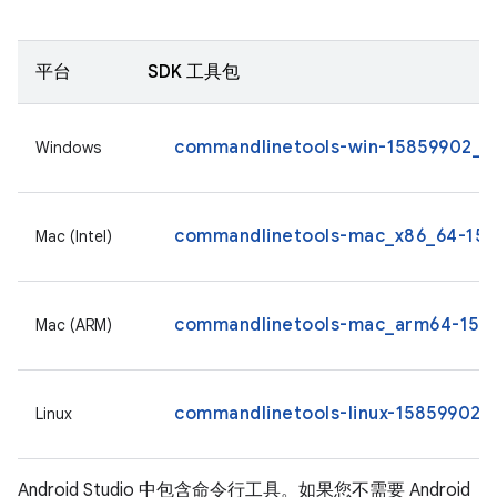
平台
SDK 工具包
commandlinetools-win-15859902_la
Windows
commandlinetools-mac_x86_64-1585
Mac (Intel)
commandlinetools-mac_arm64-1585
Mac (ARM)
commandlinetools-linux-15859902_l
Linux
Android Studio 中包含命令行工具。如果您不需要 Android