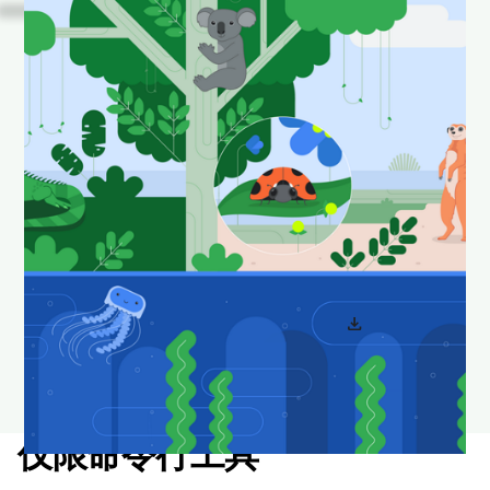
看！
这些是 Android
Studio 中一些我们喜爱的
动物在其自然栖息地中的
照片。
下载并设置为壁纸，让您的桌面看起来时尚新颖。
download
下载 Android Studio 壁纸
仅限命令行工具