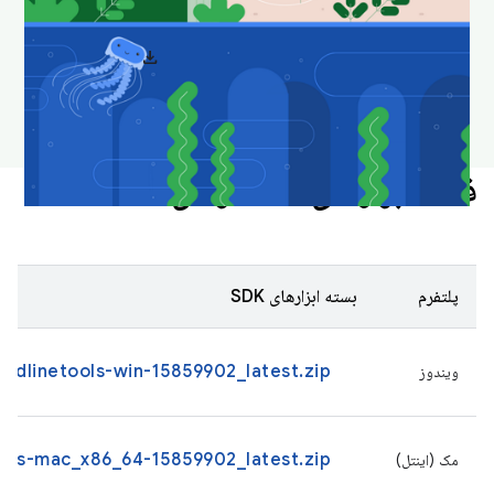
download
دانلود والپیپر اندروید استودیو
فقط ابزارهای خط فرمان
پلتفرم
بسته ابزارهای SDK
dlinetools-win-15859902_latest.zip
ویندوز
ols-mac_x86_64-15859902_latest.zip
مک (اینتل)