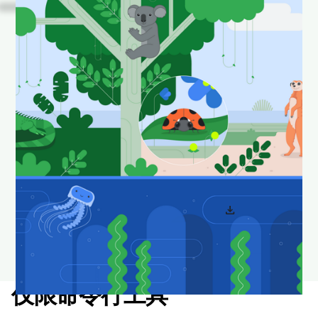
看！
这些是 Android
Studio 中一些我们喜爱的
动物在其自然栖息地中的
照片。
下载并设置为壁纸，让您的桌面看起来时尚新颖。
download
下载 Android Studio 壁纸
仅限命令行工具