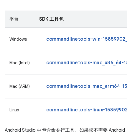
平台
SDK 工具包
commandlinetools-win-15859902_la
Windows
commandlinetools-mac_x86_64-1585
Mac (Intel)
commandlinetools-mac_arm64-1585
Mac (ARM)
commandlinetools-linux-15859902_l
Linux
Android Studio 中包含命令行工具。如果您不需要 Android