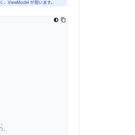
iewModel が担います。
),
7
),