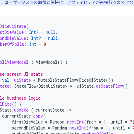
、ユーザーリストの取得と保持は、アクティビティが直接行うのではなく、V
DiceUiState
(
stDieValue
:
Int?
=
null
,
ondDieValue
:
Int?
=
null
,
berOfRolls
:
Int
=
0
,
ollViewModel
:
ViewModel
()
{
se screen UI state
val
_uiState
=
MutableStateFlow
(
DiceUiState
())
tate
:
StateFlow<DiceUiState>
=
_uiState
.
asStateFlow
()
le business logic
lDice
()
{
State
.
update
{
currentState
-
currentState
.
copy
(
firstDieValue
=
Random
.
nextInt
(
from
=
1
,
until
=
7
secondDieValue
=
Random
.
nextInt
(
from
=
1
,
until
=
numberOfRolls
=
currentState
.
numberOfRolls
+
1
,