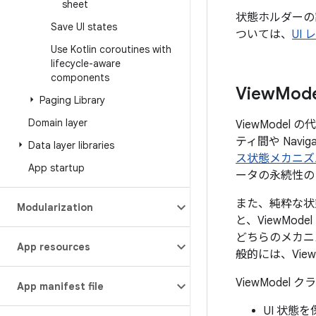
sheet
状態ホルダーの
Save UI states
ついては、
UI 
Use Kotlin coroutines with
lifecycle-aware
components
View
Mod
Paging Library
Domain layer
ViewMode
ティ間や Nav
Data layer libraries
ス状態メカニズ
App startup
ータの永続性の
また、純粋な状態
Modularization
と、ViewM
どちらのメカニ
App resources
般的には、Vie
ViewMode
App manifest file
UI 状態