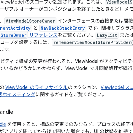
 ViewModel のスコープが設定されます。これは、
ViewModelS
ーザブル オーナーがコンポジションを終了したときなど）メ
、
ViewModelStoreOwner
インターフェースの直接または間接
nentActivity
と
NavBackStackEntry
です。間接サブクラ
lStoreOwner
リファレンス
をご覧ください。
LazyList
また
 のスコープを設定するには、
rememberViewModelStoreProvider
ます。
ビティで構成の変更が行われると、ViewModel がアクティ
ているかどうかにかかわらず、ViewModel で非同期処理が
下の
ViewModel のライフサイクル
のセクション、
ViewModel 
態ホイスティング
に関するガイドをご覧ください。
andle
dle
を使用すると、構成の変更でのみならず、プロセスの終了
がアプリを閉じてから後で開いた場合でも、UI の状態を維持