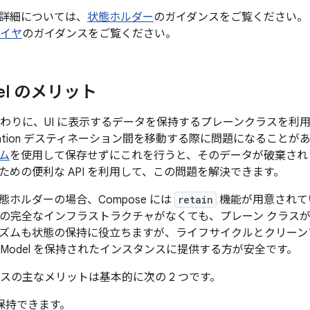
詳細については、
状態ホルダー
のガイダンスをご覧ください。ま
レイヤ
のガイダンスをご覧ください。
el のメリット
l の代わりに、UI に表示するデータを保持するプレーンクラスを
igation デスティネーション間を移動する際に問題になることが
ム
を使用して保存せずにこれを行うと、そのデータが破棄されます。
ための便利な API を利用して、この問題を解決できます。
ホルダーの場合、Compose には
retain
機能が用意されて
odel の完全なインフラストラクチャがなくても、プレーン クラ
ズムも状態の保持に役立ちますが、ライフサイクルとクリーン
wModel を保持されたインスタンスに提供する方が安全です。
l クラスの主なメリットは基本的に次の 2 つです。
を保持できます。