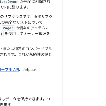
toreOwner
が完全に削除され
モリ内に残ります。
のサブクラスです。直接サブク
スの完全なリストについて
は
Pager
の個々のアイテムに
()
を使用してオーナー管理を
ビティまたは特定のコンポーザブル
続行されます。これが永続性の鍵と
スコープ用 API
、Jetpack
後もデータを保持できます。つ
できます。