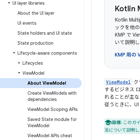
UI layer libraries
Kotlin
About the UI layer
Kotlin 
UI events
ックを他の
State holders and UI state
KMP で 
いて説明し
State production
Lifecycle-aware components
KMP 用の 
Lifecycles
View
Model
ViewModel
ク
About View
Model
するビジネス 
Create View
Models with
れることが主な
dependencies
従うときに、U
View
Model Scoping APIs
Saved State module for
目標:
このガイド
View
Model
法について説明し
View
Model APIs cheat