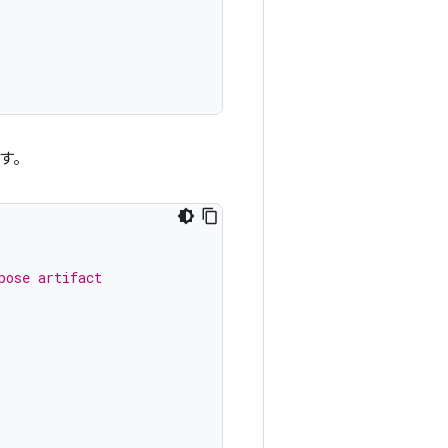
ます。
pose artifact