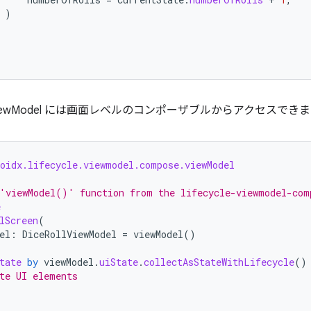
)
ewModel には画面レベルのコンポーザブルからアクセスでき
roidx.lifecycle.viewmodel.compose.viewModel
'viewModel()' function from the lifecycle-viewmodel-com
e
lScreen
(
el
:
DiceRollViewModel
=
viewModel
()
tate
by
viewModel
.
uiState
.
collectAsStateWithLifecycle
()
te UI elements