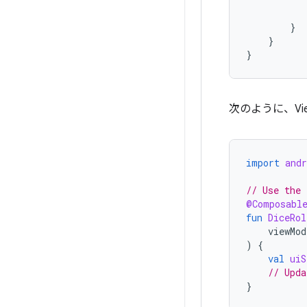
}
}
}
次のように、Vi
import
and
// Use the 
@Composabl
fun
DiceRol
viewMod
)
{
val
uiS
// Upda
}