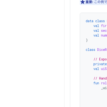
重要:
この例で
data
class
val
fir
val
sec
val
num
)
class
DiceR
// Expo
private
val
uiS
// Hand
fun
rol
_ui