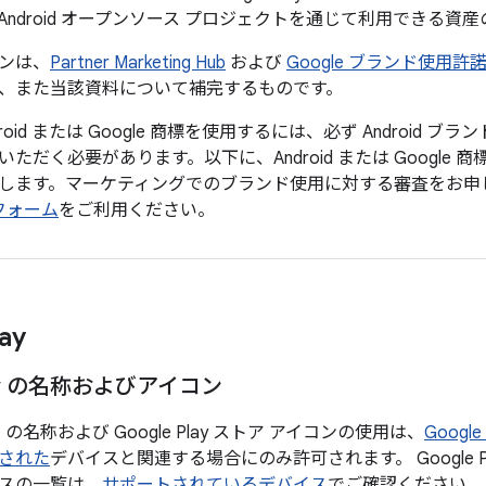
Android オープンソース プロジェクトを通じて利用できる資
ンは、
Partner Marketing Hub
および
Google ブランド使用許
、また当該資料について補完するものです。
roid または Google 商標を使用するには、必ず Android
ただく必要があります。以下に、Android または Google
します。マーケティングでのブランド使用に対する審査をお申
フォーム
をご利用ください。
ay
Play の名称およびアイコン
ay」の名称および Google Play ストア アイコンの使用は、
Goog
された
デバイスと関連する場合にのみ許可されます。 Google 
スの一覧は、
サポートされているデバイス
でご確認ください。