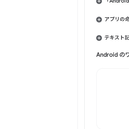
「Andro
アプリの命
テキスト記
Android