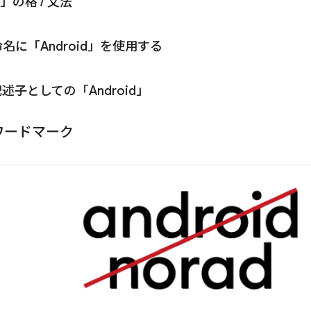
id」の格
/
文法
名に「Android」を使用する
述子としての「Android」
 のワードマーク