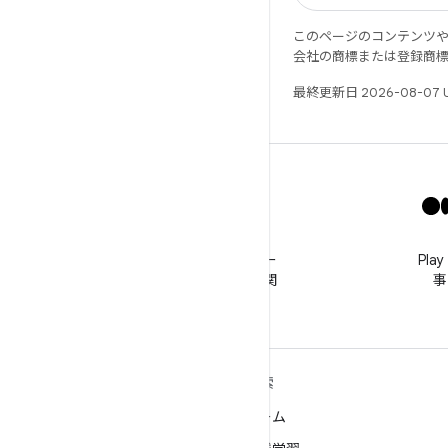
このページのコンテンツ
会社の商標または登録商
最終更新日 2026-08-07 
X
@GooglePlayBiz をフォロー
Pl
してニュースやサポートに関
事
する情報を入手する
ANDROID の詳細
探索
Android
ゲーム