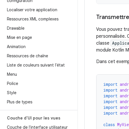
configuration
Localiser votre application
Transmettre
Ressources XML complexes
Drawable
Vous pouvez tr
personnalisée. C
Mise en page
classe
Applic
Animation
module Kotlin M
Ressources de chaîne
Dans cet exemp
Liste de couleurs suivant l'état
Menu
Police
import
andr
import
and
Style
import
andr
import
and
Plus de types
import
and
import
and
Couche d'UI pour les vues
class
MyVie
Couche de l'interface utilisateur