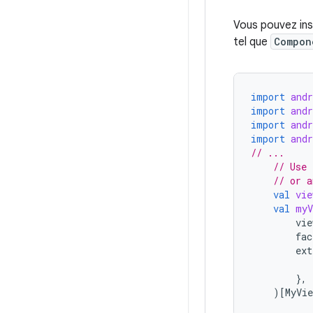
Vous pouvez ins
tel que
Compon
import
and
import
and
import
and
import
and
// ...
// Use 
// or a
val
vie
val
myV
vie
fac
ext
},
)
[
MyVie