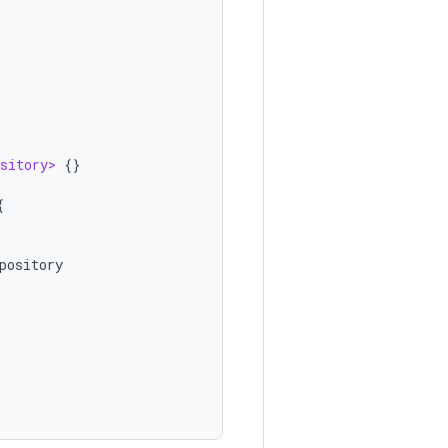
sitory>
{}
{
pository