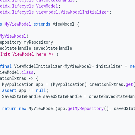
oidx.lifecycle.ViewModel
;
roidx.lifecycle.viewmodel.ViewModelInitializer
;
s
MyViewModel
extends
ViewModel
{
MyViewModel
(
epository
myRepository
,
edStateHandle
savedStateHandle
 Init ViewModel here */
}
final
ViewModelInitializer<MyViewModel>
initializer
=
ne
iewModel
.
class
,
ationExtras
-
>
{
MyApplication
app
=
(
MyApplication
)
creationExtras
.
get
assert
app
!=
null
;
SavedStateHandle
savedStateHandle
=
createSavedStateHan
return
new
MyViewModel
(
app
.
getMyRepository
(),
savedSta