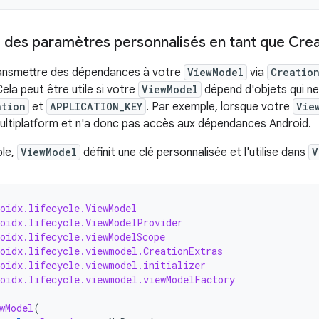
 des paramètres personnalisés en tant que Cre
ansmettre des dépendances à votre
ViewModel
via
Creation
ela peut être utile si votre
ViewModel
dépend d'objets qui ne
ation
et
APPLICATION_KEY
. Par exemple, lorsque votre
Vie
ultiplatform et n'a donc pas accès aux dépendances Android.
le,
ViewModel
définit une clé personnalisée et l'utilise dans
V
oidx.lifecycle.ViewModel
roidx.lifecycle.ViewModelProvider
oidx.lifecycle.viewModelScope
roidx.lifecycle.viewmodel.CreationExtras
roidx.lifecycle.viewmodel.initializer
roidx.lifecycle.viewmodel.viewModelFactory
wModel
(