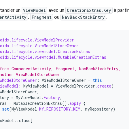
tancier un
ViewModel
avec un
CreationExtras.Key
à parti
entActivity
,
Fragment
ou
NavBackStackEntry
.
roidx.lifecycle.ViewModelProvider
roidx.lifecycle.ViewModelStoreOwner
roidx.lifecycle.viewmodel.CreationExtras
roidx.lifecycle.viewmodel.MutableCreationExtras
from ComponentActivity, Fragment, NavBackStackEntry,
nother ViewModelStoreOwner.
wModelStoreOwner
:
ViewModelStoreOwner
=
this
iewModel
:
MyViewModel
=
ViewModelProvider
.
create
(
wModelStoreOwner
,
tory
=
MyViewModel
.
Factory
,
ras
=
MutableCreationExtras
().
apply
{
set
(
MyViewModel
.
MY_REPOSITORY_KEY
,
myRepository
)
wModel
::
class
]