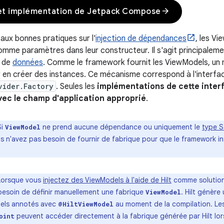
arrow_forward
et implémentation de Jetpack Compose
ux bonnes pratiques sur l'
injection de dépendances
, les Vi
me paramètres dans leur constructeur. Il s'agit principaleme
 de
données
. Comme le framework fournit les ViewModels, un
 en créer des instances. Ce mécanisme correspond à l'interfa
vider.Factory
. Seules les
implémentations de cette inter
ec le champ d'application approprié
.
Si
ne prend aucune dépendance ou uniquement le
type 
ViewModel
us n'avez pas besoin de fournir de fabrique pour que le framework in
Lorsque vous
injectez des ViewModels à l'aide de Hilt
comme solution
besoin de définir manuellement une fabrique
. Hilt génère
ViewModel
dels annotés avec
au moment de la compilation. Le
@HiltViewModel
peuvent accéder directement à la fabrique générée par Hilt lor
oint