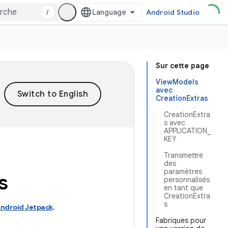
/
Android Studio
Sur cette page
ViewModels
avec
CreationExtras
CreationExtra
s avec
APPLICATION_
KEY
Transmettre
des
paramètres
s
personnalisés
en tant que
CreationExtra
s
ndroid Jetpack
.
Fabriques pour