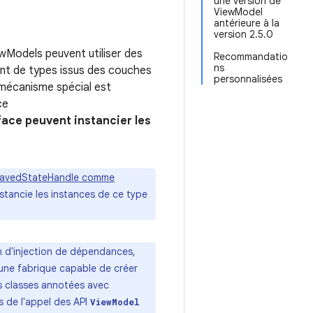
une version de
ViewModel
antérieure à la
version 2.5.0
ewModels peuvent utiliser des
Recommandatio
ns
nt de types issus des couches
personnalisées
 mécanisme spécial est
ce
face peuvent instancier les
SavedStateHandle comme
stancie les instances de ce type
 d'injection de dépendances,
 une fabrique capable de créer
s classes annotées avec
s de l'appel des API
ViewModel