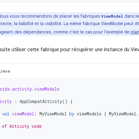
Nous vous recommandons de placer les fabriques
dans le
ViewModel
texte, la lisibilité et la visibilité. La même fabrique ViewModel peut ê
ageant des dépendances, comme c'est le cas pour l'exemple de
plan
uite utiliser cette fabrique pour récupérer une instance du Vi
Java
oidx.activity.viewModels
ivity
:
AppCompatActivity
()
{
val
viewModel
:
MyViewModel
by
viewModels
{
MyViewModel
.
 of Activity code