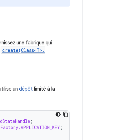
nissez une fabrique qui
n
create(Class<T>,
utilise un
dépôt
limité à la
dStateHandle
;
lFactory.APPLICATION_KEY
;