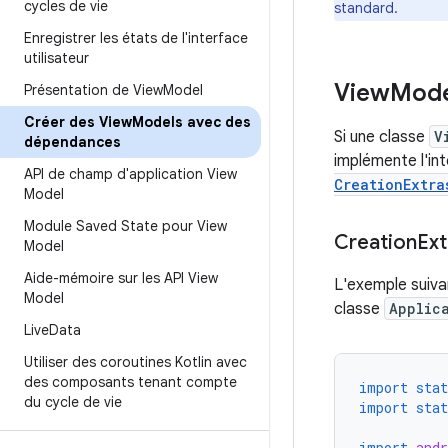
cycles de vie
standard.
Enregistrer les états de l'interface
utilisateur
View
Mode
Présentation de View
Model
Créer des View
Models avec des
Si une classe
V
dépendances
implémente l'in
API de champ d'application View
CreationExtra
Model
Module Saved State pour View
Creation
Ex
Model
Aide-mémoire sur les API View
L'exemple suiv
Model
classe
Applic
Live
Data
Utiliser des coroutines Kotlin avec
des composants tenant compte
import stat
du cycle de vie
import stat
import
andr