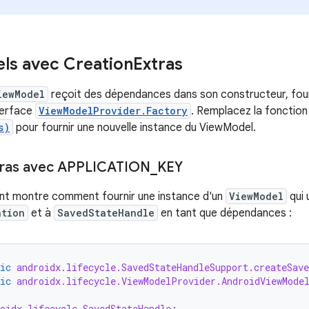
ls avec Creation
Extras
iewModel
reçoit des dépendances dans son constructeur, four
terface
ViewModelProvider.Factory
. Remplacez la fonctio
s)
pour fournir une nouvelle instance du ViewModel.
tras avec APPLICATION
_
KEY
ant montre comment fournir une instance d'un
ViewModel
qui 
ation
et à
SavedStateHandle
en tant que dépendances :
ic
androidx.lifecycle.SavedStateHandleSupport.createSave
ic
androidx.lifecycle.ViewModelProvider.AndroidViewMode
oidx.lifecycle.SavedStateHandle
;