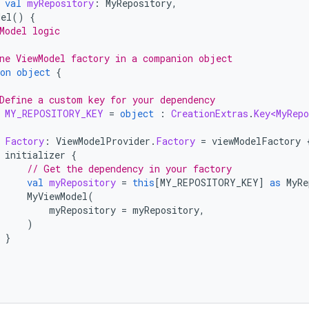
val
myRepository
:
MyRepository
,
del
()
{
Model logic
ne ViewModel factory in a companion object
on
object
{
Define a custom key for your dependency
MY_REPOSITORY_KEY
=
object
:
CreationExtras
.
Key<MyRepo
Factory
:
ViewModelProvider
.
Factory
=
viewModelFactory
initializer
{
// Get the dependency in your factory
val
myRepository
=
this
[
MY_REPOSITORY_KEY
]
as
MyRe
MyViewModel
(
myRepository
=
myRepository
,
)
}