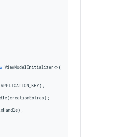
w
ViewModelInitializer
<>
(
(
APPLICATION_KEY
);
dle
(
creationExtras
);
teHandle
);