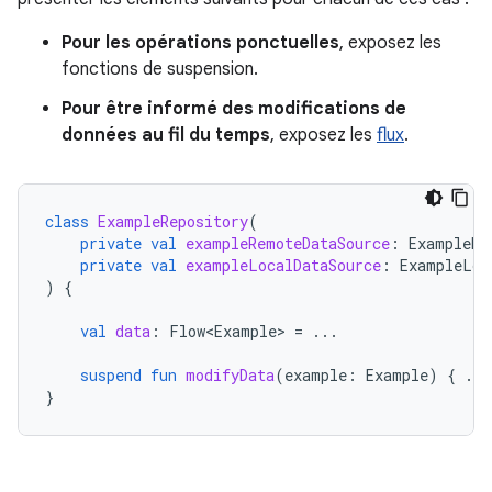
Pour les opérations ponctuelles
, exposez les
fonctions de suspension.
Pour être informé des modifications de
données au fil du temps
, exposez les
flux
.
class
ExampleRepository
(
private
val
exampleRemoteDataSource
:
ExampleRe
private
val
exampleLocalDataSource
:
ExampleLoc
)
{
val
data
:
Flow<Example>
=
...
suspend
fun
modifyData
(
example
:
Example
)
{
...
}