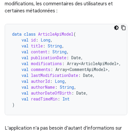
modifications, les commentaires des utilisateurs et
certaines métadonnées :
data
class
ArticleApiModel
(
val
id
:
Long
,
val
title
:
String
,
val
content
:
String
,
val
publicationDate
:
Date
,
val
modifications
:
Array<ArticleApiModel>
,
val
comments
:
Array<CommentApiModel>
,
val
lastModificationDate
:
Date
,
val
authorId
:
Long
,
val
authorName
:
String
,
val
authorDateOfBirth
:
Date
,
val
readTimeMin
:
Int
)
L'application n'a pas besoin d'autant d'informations sur