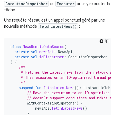
CoroutineDispatcher
ou
Executor
pour y exécuter la
tâche.
Une requête réseau est un appel ponctuel géré par une
nouvelle méthode
fetchLatestNews()
:
class
NewsRemoteDataSource
(
private
val
newsApi
:
NewsApi
,
private
val
ioDispatcher
:
CoroutineDispatcher
)
{
/**
     * Fetches the latest news from the network an
     * This executes on an IO-optimized thread poo
     */
suspend
fun
fetchLatestNews
():
List<ArticleHea
// Move the execution to an IO-optimized t
// doesn't support coroutines and makes sy
withContext
(
ioDispatcher
)
{
newsApi
.
fetchLatestNews
()
}