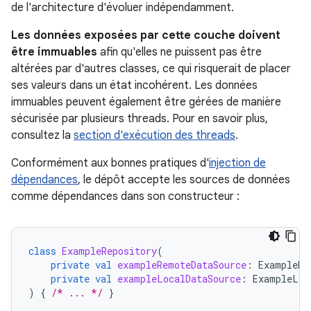
de l'architecture d'évoluer indépendamment.
Les données exposées par cette couche doivent
être immuables
afin qu'elles ne puissent pas être
altérées par d'autres classes, ce qui risquerait de placer
ses valeurs dans un état incohérent. Les données
immuables peuvent également être gérées de manière
sécurisée par plusieurs threads. Pour en savoir plus,
consultez la
section d'exécution des threads
.
Conformément aux bonnes pratiques d'
injection de
dépendances
, le dépôt accepte les sources de données
comme dépendances dans son constructeur :
class
ExampleRepository
(
private
val
exampleRemoteDataSource
:
ExampleRe
private
val
exampleLocalDataSource
:
ExampleLoc
)
{
/* ... */
}