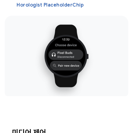
Horologist PlaceholderChip
미디어 제어