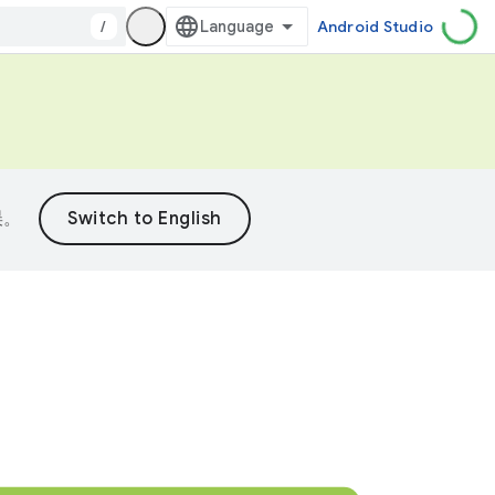
/
Android Studio
误。