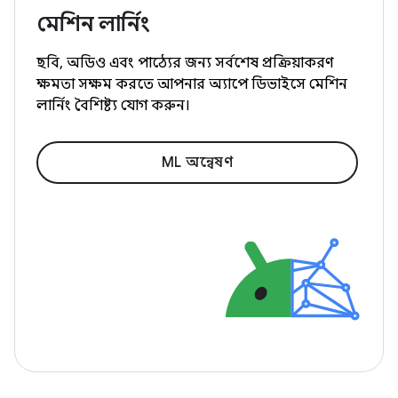
মেশিন লার্নিং
ছবি, অডিও এবং পাঠ্যের জন্য সর্বশেষ প্রক্রিয়াকরণ
ক্ষমতা সক্ষম করতে আপনার অ্যাপে ডিভাইসে মেশিন
লার্নিং বৈশিষ্ট্য যোগ করুন।
ML অন্বেষণ