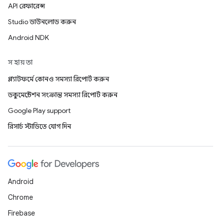
API রেফারেন্স
Studio ডাউনলোড করুন
Android NDK
সহায়তা
প্ল্যাটফর্মে কোনও সমস্যা রিপোর্ট করুন
ডকুমেন্টেশন সংক্রান্ত সমস্যা রিপোর্ট করুন
Google Play support
রিসার্চ স্টাডিতে যোগ দিন
Android
Chrome
Firebase