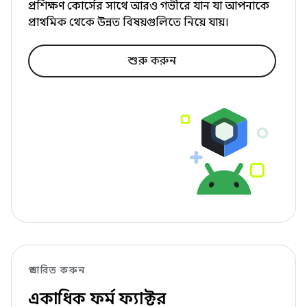
প্রশিক্ষণ কোর্সের সাথে আরও গভীরে যান যা আপনাকে
প্রাথমিক থেকে উন্নত বিষয়গুলিতে নিয়ে যায়।
শুরু করুন
প্রসারিত করুন
একাধিক ফর্ম ফ্যাক্টর