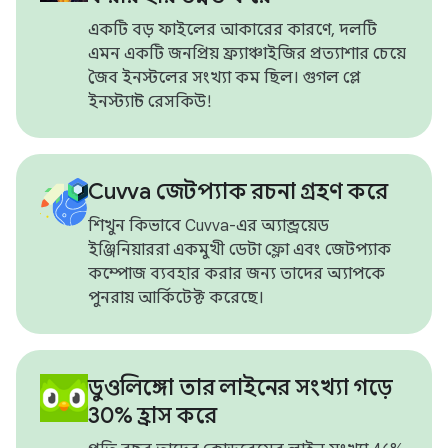
একটি বড় ফাইলের আকারের কারণে, দলটি
এমন একটি জনপ্রিয় ফ্র্যাঞ্চাইজির প্রত্যাশার চেয়ে
জৈব ইনস্টলের সংখ্যা কম ছিল। গুগল প্লে
ইনস্ট্যান্ট রেসকিউ!
Cuvva জেটপ্যাক রচনা গ্রহণ করে
শিখুন কিভাবে Cuvva-এর অ্যান্ড্রয়েড
ইঞ্জিনিয়াররা একমুখী ডেটা ফ্লো এবং জেটপ্যাক
কম্পোজ ব্যবহার করার জন্য তাদের অ্যাপকে
পুনরায় আর্কিটেক্ট করেছে।
ডুওলিঙ্গো তার লাইনের সংখ্যা গড়ে
30% হ্রাস করে