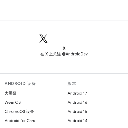
X
在 X 上关注 @AndroidDev
ANDROID 设备
版本
大屏幕
Android 17
Wear OS
Android 16
ChromeOS 设备
Android 15
Android for Cars
Android 14