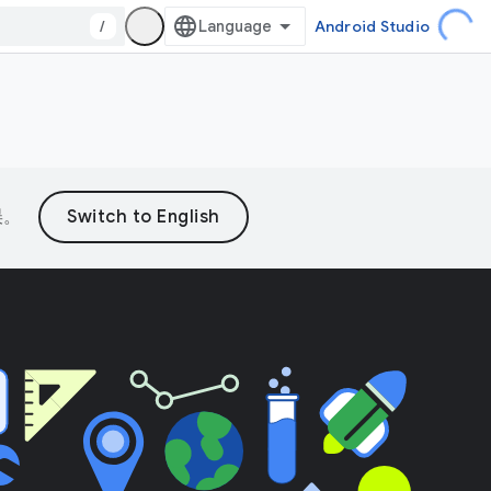
/
Android Studio
误。