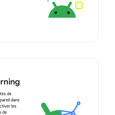
rning
ités de
pareil dans
ctiver les
s de