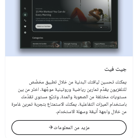
جيت فيت
يمكنك تحسين لياقتك البدنية من خلال تطبيق مخصّص
للتلفزيون يقدّم تمارين رياضية وروتينية موجَّهة. اختَر من بين
مستويات مختلفة من الصعوبة والمدة، وتتبَّع مستوى تقدّمك
باستخدام الميزات التفاعلية. يمكنك الاستمتاع بتجربة تمرين غامرة
من خلال واجهة أنيقة وسهلة الاستخدام.
arrow_forward
مزيد من المعلومات