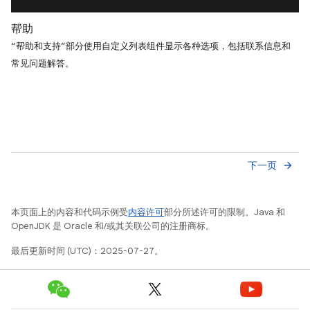
帮助
“帮助和支持”部分使用自定义列表组件显示各种选项，包括联系信息和
常见问题解答。
下一页
arrow_forward
本页面上的内容和代码示例受
内容许可
部分所述许可的限制。Java 和
OpenJDK 是 Oracle 和/或其关联公司的注册商标。
最后更新时间 (UTC)：2025-07-27。