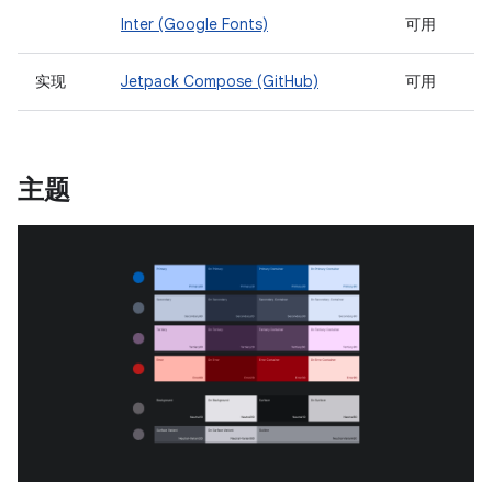
Inter (Google Fonts)
可用
实现
Jetpack Compose (GitHub)
可用
主题