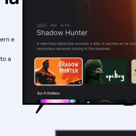
tern e
ito a