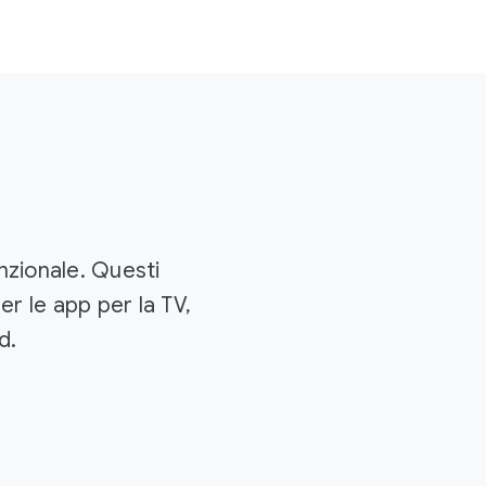
nzionale. Questi
r le app per la TV,
d.