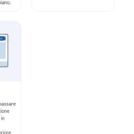
piano.
passare
zione
 in
eriore