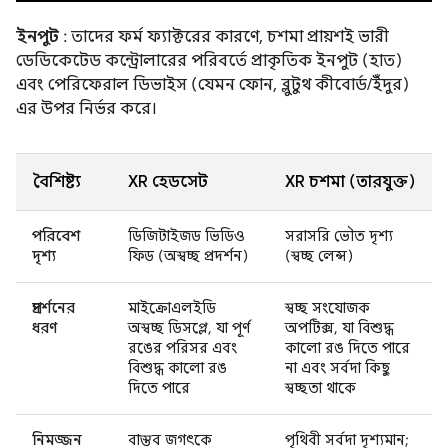
ইনপুট
: তাদের ফর্ম ফ্যাক্টরের কারণে, চশমা প্রায়শই ভারী
ডেডিকেটেড কন্ট্রোলারের পরিবর্তে প্রাকৃতিক ইনপুট (হাত)
এবং পেরিফেরাল ডিভাইস (যেমন ফোন, ব্লুটুথ কীবোর্ড/ইঁদুর)
এর উপর নির্ভর করে।
বৈশিষ্ট্য
XR হেডসেট
XR চশমা (তারযুক্ত)
পরিবেশ
ডিজিটাইজড ভিডিও
সরাসরি ভৌত ​​দৃশ্য
দৃশ্য
ফিড (অস্বচ্ছ প্রদর্শন)
(স্বচ্ছ লেন্স)
প্রদর্শনের
মাইক্রোএলইডি
স্বচ্ছ সংযোজক
ধরণ
অস্বচ্ছ ডিসপ্লে, যা পূর্ণ
অপটিক্স, যা বিশুদ্ধ
রঙের পরিসর এবং
কালো রঙ দিতে পারে
বিশুদ্ধ কালো রঙ
না এবং সর্বদা কিছু
দিতে পারে
স্বচ্ছতা থাকে
নিমজ্জন
বাস্তব জগৎকে
পৃথিবী সর্বদা দৃশ্যমান;