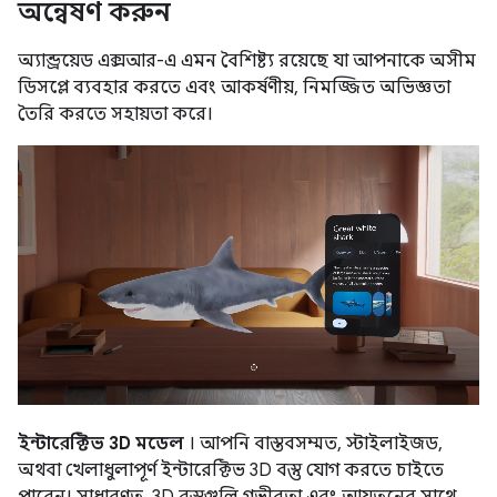
অন্বেষণ করুন
অ্যান্ড্রয়েড এক্সআর-এ এমন বৈশিষ্ট্য রয়েছে যা আপনাকে অসীম
ডিসপ্লে ব্যবহার করতে এবং আকর্ষণীয়, নিমজ্জিত অভিজ্ঞতা
তৈরি করতে সহায়তা করে।
ইন্টারেক্টিভ 3D মডেল
। আপনি বাস্তবসম্মত, স্টাইলাইজড,
অথবা খেলাধুলাপূর্ণ ইন্টারেক্টিভ 3D বস্তু যোগ করতে চাইতে
পারেন। সাধারণত, 3D বস্তুগুলি গভীরতা এবং আয়তনের সাথে