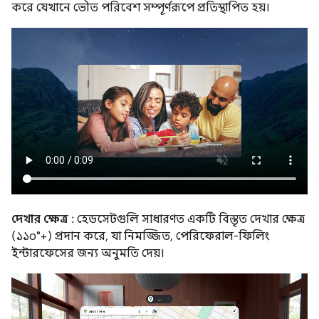
করে যেখানে ভৌত পরিবেশ সম্পূর্ণরূপে প্রতিস্থাপিত হয়।
দেখার ক্ষেত্র
: হেডসেটগুলি সাধারণত একটি বিস্তৃত দেখার ক্ষেত্র
(১১০°+) প্রদান করে, যা নিমজ্জিত, পেরিফেরাল-ফিলিং
ইন্টারফেসের জন্য অনুমতি দেয়।