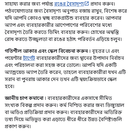
সাহায্য করার জন্য পর্যাপ্ত
রঙের বৈসাদৃশ্য
প্রদান করুন।
পঠনযোগ্যতার জন্য বৈসাদৃশ্য অনুপাত বজায় রাখুন, বিশেষ করে
যদি আপনি কোনও স্বচ্ছ ব্যাকগ্রাউন্ড ব্যবহার করেন। আপনার
অ্যাপ এবং ব্যবহারকারীর আশেপাশের পরিবেশের মধ্যে
বৈসাদৃশ্য তৈরি করতে ডিমিং ব্যবহার করুন। চোখের অস্বস্তি
রোধ করতে উজ্জ্বলতা বা রঙের হঠাৎ পরিবর্তন এড়িয়ে চলুন।
গতিশীল আকার এবং স্কেল বিবেচনা করুন
। বৃহত্তর UI এবং
পয়েন্টার
টার্গেট
ব্যবহারকারীদের জন্য স্থানের উপাদান নির্বাচন
এবং পরিচালনা করা সহজ করে তোলে। আপনি যদি একটি
অ্যান্ড্রয়েড অ্যাপ তৈরি করেন, তাহলে ব্যবহারকারীরা যখন এটি
সরান বা পুনরায় আকার দেন তখন এটি স্বয়ংক্রিয়ভাবে স্কেল
হবে।
জ্ঞানীয় চাপ কমানো
। ব্যবহারকারীদের একসাথে সীমিত
সংখ্যক বিকল্প প্রদান করুন। কর্ম নিশ্চিত করার জন্য ভিজ্যুয়াল
বা অডিও প্রতিক্রিয়া প্রদান করুন। ব্যবহারকারীদের অতিরিক্ত
তথ্য দিয়ে অভিভূত করা এড়াতে ধীরে ধীরে উন্নত বৈশিষ্ট্যগুলি
প্রকাশ করুন।