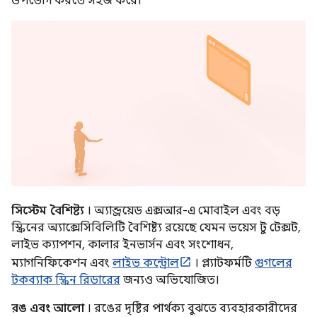
উপভোগ করতে সহজ করে।
সিস্টেম বৈশিষ্ট্য
। অ্যান্ড্রয়েড এক্সআর-এ মোবাইল এবং বড়
স্ক্রিনের অ্যাক্সেসিবিলিটি বৈশিষ্ট্য রয়েছে যেমন ভয়েস টু টেক্সট,
লাইভ ক্যাপশন, কালার ইনভার্সন এবং সংশোধন,
ম্যাগনিফিকেশন এবং
লাইভ কন্ট্রোল
। প্ল্যাটফর্মটি
গুগলের
টকব্যাক স্ক্রিন রিডারের
জন্যও অভিযোজিত।
রঙ এবং আলো
। রঙের দৃষ্টির পার্থক্য বুঝতে ব্যবহারকারীদের