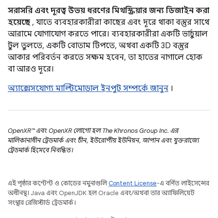
সরাসরি এবং দূরত্ব উভয় ধরণের মিথস্ক্রিয়ার জন্য ডিজাইন করা
হয়েছে
, যাতে ব্যবহারকারীরা কাছের এবং দূরে থাকা বস্তুর সাথে
আরামে যোগাযোগ করতে পারে। ব্যবহারকারীরা একটি ভার্চুয়াল
টুল তুলতে, একটি বোতাম টিপতে, অথবা একটি 3D বস্তুর
আকার পরিবর্তন করতে সক্ষম হবেন, তা হাতের নাগালে হোক
বা আরও দূরে।
অ্যাক্সেসযোগ্য মাল্টিমোডাল ইনপুট সম্পর্কে জানুন
।
OpenXR™ এবং OpenXR লোগো হল The Khronos Group Inc. এর
মালিকানাধীন ট্রেডমার্ক এবং চীন, ইউরোপীয় ইউনিয়ন, জাপান এবং যুক্তরাজ্যে
ট্রেডমার্ক হিসেবে নিবন্ধিত।
এই পৃষ্ঠার কন্টেন্ট ও কোডের নমুনাগুলি
Content License
-এ বর্ণিত লাইসেন্সের
অধীনস্থ। Java এবং OpenJDK হল Oracle এবং/অথবা তার অ্যাফিলিয়েট
সংস্থার রেজিস্টার্ড ট্রেডমার্ক।