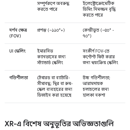
সম্পূর্ণরূপে অবরুদ্ধ
ইলেক্ট্রোক্রোমেটিক
করতে পারে
ডিমিং নিমজ্জন বৃদ্ধি
করতে পারে
দর্শন ক্ষেত্র
প্রশস্ত (~১১০°+)
কেন্দ্রীভূত (~৫০° -
(FOV)
৭০°)
UI স্কেলিং
ইমারসিভ
সংকীর্ণ FOV-তে
ক্যানভাসের জন্য
কন্টেন্ট ফিট করার
স্ট্যান্ডার্ড স্কেলিং
জন্য স্বয়ংক্রিয় স্কেলিং
গতিশীলতা
টেথারড বা ব্যাটারি-
উচ্চ গতিশীলতা;
সীমাবদ্ধ; স্থির বা রুম-
আরামদায়ক
স্কেল ব্যবহারের জন্য
চলাচলের জন্য
ডিজাইন করা হয়েছে
হালকা নকশা
XR-এ বিশেষ অনুভূতির অভিজ্ঞতাগুলি