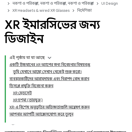
নকশা ও পরিকল্পনা, নকশা ও পরিকল্পনা, নকশা ও পরিকল্পনা
UI Design
XR Headsets & wired XR Glasses
নির্দেশিকা
XR ইমারসিভের জন্য
ডিজাইন
এই পৃষ্ঠায় যা যা আছে
একটি উচ্চমানের XR অ্যাপের জন্য বিবেচনার বিষয়বস্তু
তুমি যেখানে আছো সেখান থেকেই শুরু করো।
ব্যবহারকারীদের আরামদায়ক এবং নিরাপদ বোধ করান
ডিসপ্লে প্রযুক্তি বিবেচনা করুন
XR হেডসেট
XR চশমা (তারযুক্ত)
XR-এ বিশেষ অনুভূতির অভিজ্ঞতাগুলি অন্বেষণ করুন
আপনার অ্যাপটি অ্যাক্সেসযোগ্য করে তুলুন