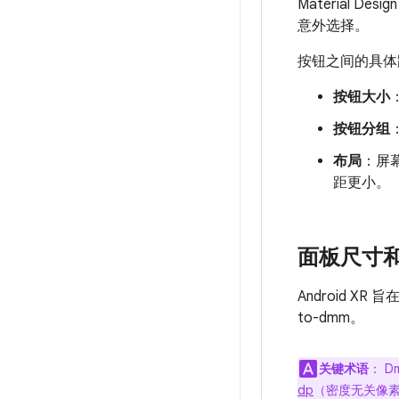
Material
意外选择。
按钮之间的具体
按钮大小
按钮分组
布局
：屏
距更小。
面板尺寸
Android X
to-dmm。
关键术语
：
D
dp
（密度无关像