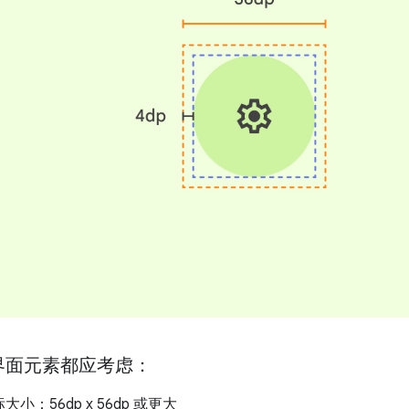
界面元素都应考虑：
小：56dp x 56dp 或更大