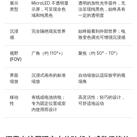
展示
MicroLED 不透明显
透明的加性光学器件，无
类型
示屏，可呈现全色
法呈现纯黑色，始终具有
域和纯黑色
一定的透明度
沉浸
完全隔绝现实世界
始终能看到外部世界；电
感
致变色调光可增强沉浸感
视野
广角（约 110°+）
聚焦（约 50° - 70°）
(FOV)
界面
沉浸式画布的标准
自动缩放以适应较窄的视
缩放
缩放
场角
移动
有线或电池供电；
高灵活性；轻巧的设计，
性
专为固定位置或室
可舒适地运动
内使用而设计