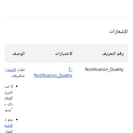
تلقا
أخر
الإشعارات
رقم التعريف
الاختبارات
الوصف
Notification_Quality
T-
تقدّم
الإشعارات
م
Notification_Quality
بتطبيقك.
لا تستخدِ
للترويج ا
الإعلان ع
ذلك محظو
"متجر Play".
يتم تحد
الإشعارات
الممارسا