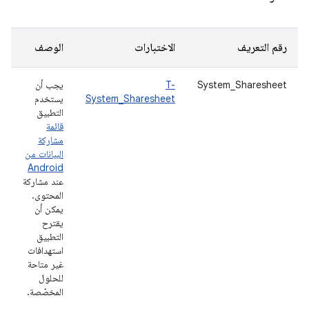
رقم التعريف
الاختبارات
الوصف
System_Sharesheet
T-
يجب أن
System_Sharesheet
يستخدم
التطبيق
قائمة
مشاركة
البيانات من
Android
عند مشاركة
المحتوى.
يمكن أن
يقترح
التطبيق
استهدافات
غير متاحة
للحلول
المخصّصة.