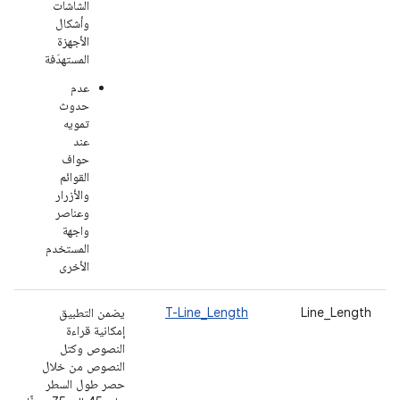
الشاشات
وأشكال
الأجهزة
المستهدَفة
عدم
حدوث
تمويه
عند
حواف
القوائم
والأزرار
وعناصر
واجهة
المستخدم
الأخرى
Line_Length
T-Line_Length
يضمن التطبيق
إمكانية قراءة
النصوص وكتل
النصوص من خلال
حصر طول السطر