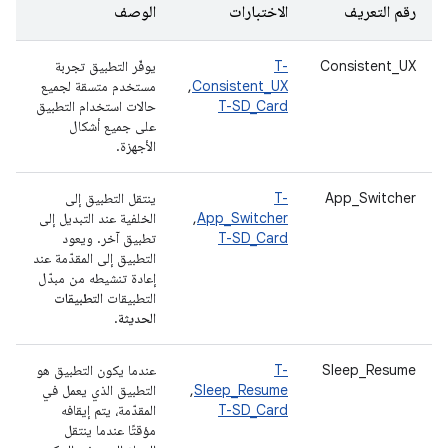
رقم التعريف
الاختبارات
الوصف
Consistent_UX
T-
يوفّر التطبيق تجربة
Consistent_UX
,
مستخدم متسقة لجميع
T-SD_Card
حالات استخدام التطبيق
على جميع أشكال
الأجهزة.
App_Switcher
T-
ينتقل التطبيق إلى
App_Switcher
,
الخلفية عند التبديل إلى
T-SD_Card
تطبيق آخر. ويعود
التطبيق إلى المقدّمة عند
إعادة تنشيطه من مبدّل
التطبيقات
التطبيقات
الحديثة
.
Sleep_Resume
T-
عندما يكون التطبيق هو
Sleep_Resume
,
التطبيق الذي يعمل في
T-SD_Card
المقدّمة، يتم إيقافه
مؤقتًا عندما ينتقل