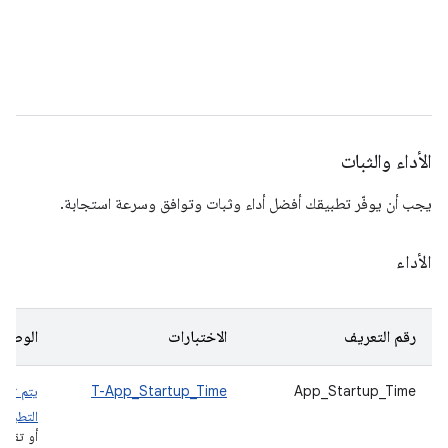
الأداء والثبات
يجب أن يوفّر تطبيقك أفضل أداء وثبات وتوافق وسرعة استجابة.
الأداء
رقم التعريف
الاختبارات
الوصف
App_Startup_Time
T-App_Startup_Time
يتم تحم
التطبيق
أو تقدي