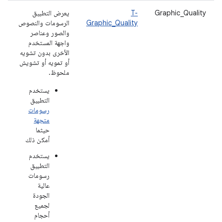
Graphic_Quality
T-
يعرض التطبيق
Graphic_Quality
الرسومات والنصوص
والصور وعناصر
واجهة المستخدم
الأخرى بدون تشويه
أو تمويه أو تشويش
ملحوظ.
يستخدم
التطبيق
رسومات
متجهة
حيثما
أمكن ذلك
يستخدم
التطبيق
رسومات
عالية
الجودة
لجميع
أحجام