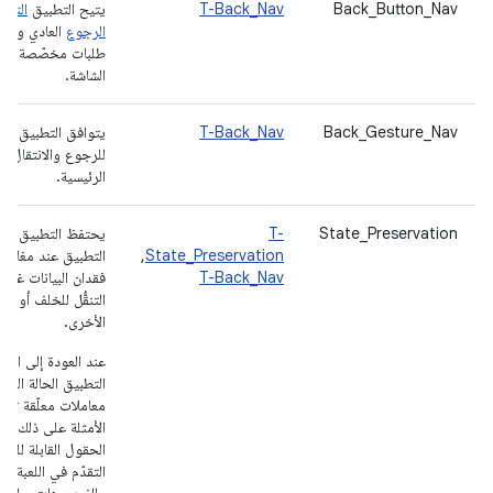
Back_Button_Nav
T-Back_Nav
يتيح التطبيق
التنق
الرجوع
العادي ولا 
طلبات مخصّصة لزر
الشاشة.
Back_Gesture_Nav
T-Back_Nav
يتوافق التطبيق مع
للرجوع والانتقال إل
الرئيسية.
State_Preservation
T-
يحتفظ التطبيق بحال
State_Preservation
,
التطبيق عند مغادرة 
T-Back_Nav
فقدان البيانات غير
التنقُّل للخلف أو تغ
الأخرى.
عند العودة إلى المق
التطبيق الحالة الم
معاملات معلّقة تتض
الأمثلة على ذلك ال
الحقول القابلة للت
التقدّم في اللعبة، وا