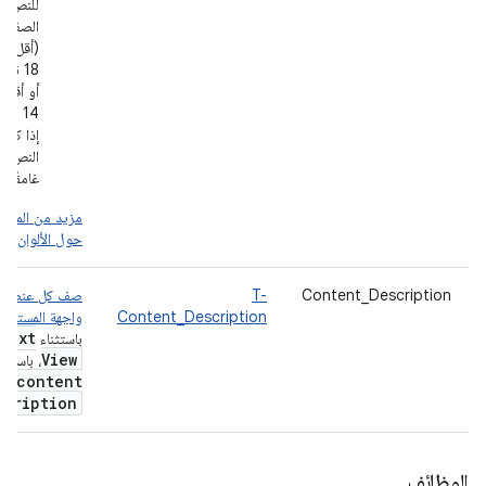
للنص
الصغير
(أقل م
18 نقط
أو أقل 
14 نقط
إذا كان
النص
غامقًا)
مزيد من المعلو
حول الألوان وال
Content_Description
T-
صف كل عنصر 
Content_Description
واجهة المستخد
Text
باستثناء
View
، باستخد
content
scription
الوظائف