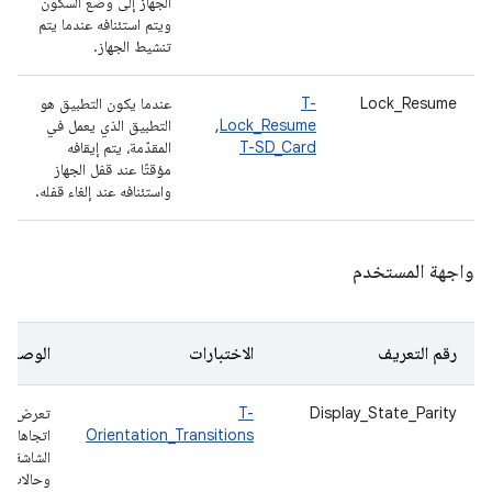
الجهاز إلى وضع السكون
ويتم استئنافه عندما يتم
تنشيط الجهاز.
Lock_Resume
T-
عندما يكون التطبيق هو
Lock_Resume
,
التطبيق الذي يعمل في
T-SD_Card
المقدّمة، يتم إيقافه
مؤقتًا عند قفل الجهاز
واستئنافه عند إلغاء قفله.
واجهة المستخدم
رقم التعريف
الاختبارات
الوصف
Display_State_Parity
T-
تعرض
Orientation_Transitions
اتجاهات
الشاشة
وحالات