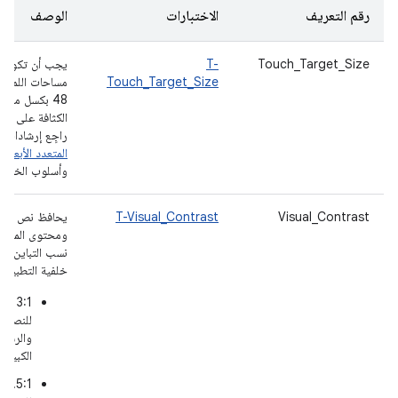
رقم التعريف
الاختبارات
الوصف
Touch_Target_Size
T-
يجب أن تكون
Touch_Target_Size
مساحات اللمس
48 بكسل مست
الكثافة على الأق
راجِع إرشادات
ا
المتعدد الأبعاد
: 
وأسلوب الخط.
Visual_Contrast
T-Visual_Contrast
يحافظ نص التط
ومحتوى المقدم
نسب التباين التا
خلفية التطبيق:
‫3:1
للنصو
والرسو
الكبيرة
‫4.5:1