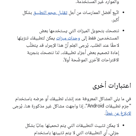
والموارد غير المستخدَمة.
اتّبِع أفضل الممارسات من أجل
تقليل حجم التطبيق
بشكل
أكبر.
ننصحك بتحويل الميزات التي يستخدمها بعض
المستخدمين فقط إلى
وحدات ميزات
يمكن لتطبيقك تنزيلها
لاحقًا عند الطلب. يُرجى العِلم أنّ هذا الإجراء قد يتطلّب
إعادة تصميم بعض أجزاء تطبيقك، لذا ننصحك بتجربة
الاقتراحات الأخرى الموضّحة أولاً.
اعتبارات أخرى
في ما يلي المشاكل المعروفة عند إنشاء تطبيقك أو عرضه باستخدام
"حِزم تطبيقات Android". إذا واجهت مشاكل غير مذكورة هنا، يُرجى
الإبلاغ عن خطأ
.
لا يمكن تثبيت التطبيقات التي يتم تحميلها جانبًا بشكل
جزئي، أي التطبيقات التي لا يتم تثبيتها باستخدام