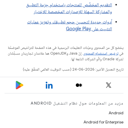
التقديم المخصَّص للمنتجات باستخدام حِزمة التطبيق
والمشاركة السهلة للإصدارات المخصصة للاختبار
أدوات جديدة لتحسين حجم تطبيقك وتعزيز عمليات
التثبيت على Google Play
يخضع كل من المحتوى وعيّنات التعليمات البرمجية في هذه الصفحة للتراخيص الموضحّة
في
ترخيص استخدام المحتوى
. إنّ Java وOpenJDK هما علامتان تجاريتان مسجَّلتان
لشركة Oracle و/أو الشركات التابعة لها.
تاريخ التعديل الأخير: 2026-06-24 (حسب التوقيت العالمي المتفَّق عليه)
مزيد من المعلومات حول نظام التشغيل ANDROID
Android
Android for Enterprise