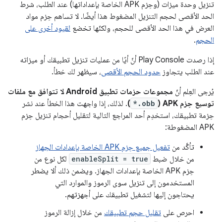
تنزيل وحدة ميزات (وحِزم APK الخاصة بإعداداتها) عند الطلب، شرط
الحد الأقصى لحجم التنزيل المضغوط هذا أيضًا. لا تساهم حِزم مواد
العرض في هذا الحد الأقصى للحجم، ولكنّها تخضع
لقيود أخرى على
الحجم
.
إذا رصدت Play Console أنّ أيًا من عمليات تنزيل تطبيقك أو ميزاته
عند الطلب يتجاوز
حدود الحجم الأقصى
، سيظهر لك خطأ.
يُرجى العِلم أنّ
مجموعات حزمات تطبيق Android لا تتوافق مع ملفات
توسيع حِزم APK (
*.obb
)
. لذلك، إذا واجهت هذا الخطأ عند نشر
حِزمة تطبيقك، استخدِم أحد المراجع التالية لتقليل أحجام تنزيل حِزم
APK المضغوطة:
تأكَّد من
تفعيل جميع حِزم APK الخاصة بإعدادات الجهاز
من خلال ضبط
enableSplit = true
لكل نوع من
حِزم APK الخاصة بإعدادات الجهاز. ويضمن ذلك ألا يضطر
المستخدمون إلى تنزيل سوى الرموز والموارد التي
يحتاجون إليها لتشغيل تطبيقك على أجهزتهم.
احرص على
تقليل حجم تطبيقك
من خلال إزالة الرموز