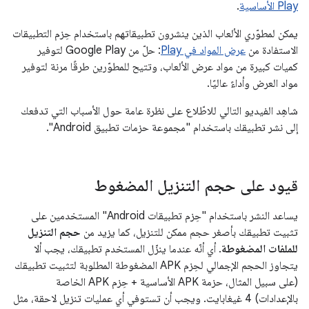
Play الأساسية
.
يمكن لمطوّري الألعاب الذين ينشرون تطبيقاتهم باستخدام حِزم التطبيقات
الاستفادة من
عرض المواد في Play
: حلّ من Google Play لتوفير
كميات كبيرة من مواد عرض الألعاب، وتتيح للمطوّرين طرقًا مرنة لتوفير
مواد العرض وأداءً عاليًا.
شاهِد الفيديو التالي للاطّلاع على نظرة عامة حول الأسباب التي تدفعك
إلى نشر تطبيقك باستخدام "مجموعة حزمات تطبيق Android".
قيود على حجم التنزيل المضغوط
يساعد النشر باستخدام "حِزم تطبيقات Android" المستخدمين على
تثبيت تطبيقك بأصغر حجم ممكن للتنزيل، كما يزيد من
حجم التنزيل
للملفات المضغوطة
. أي أنّه عندما ينزّل المستخدم تطبيقك، يجب ألا
يتجاوز الحجم الإجمالي لحِزم APK المضغوطة المطلوبة لتثبيت تطبيقك
(على سبيل المثال، حزمة APK الأساسية + حِزم APK الخاصة
بالإعدادات) 4 غيغابايت. ويجب أن تستوفي أي عمليات تنزيل لاحقة، مثل