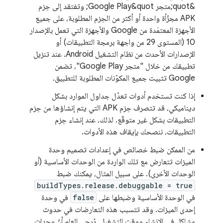
&quot;متجر Google Play&quot; وتفتقد إلى حِزم
APK مجزّأة واحدة أو أكثر من الحِزم المطلوبة، على جميع
الأجهزة المعتمَدة من Google والأجهزة التي تعمل بالإصدار
10 (المستوى 29 من واجهة برمجة التطبيقات) أو
الإصدارات الأحدث من نظام التشغيل Android. عند تنزيل
تطبيقك من خلال "متجر Google Play"، تضمن
Google تثبيت جميع المكوّنات المطلوبة للتطبيق.
إذا كنت تستخدم أدوات تعدّل جداول الموارد بشكل
ديناميكي، قد تتصرف حِزم APK التي يتم إنشاؤها من حِزم
التطبيقات بشكل غير متوقّع. لذلك، عند إنشاء حِزم
التطبيقات، ننصحك بإيقاف هذه الأدوات.
من الممكن ضبط خصائص في إعدادات تصميم وحدة
الميزات تتعارض مع تلك الواردة من الوحدات الأساسية (أو
الوحدات الأخرى). على سبيل المثال، يمكنك ضبط
buildTypes.release.debuggable = true
في الوحدة الأساسية وضبطها على
false
في وحدة
إحدى الميزات. وقد تتسبب هذه التعارضات في حدوث
مشاكل في الإنشاء ووقت التشغيل. يُرجى العِلم أنّ وحدات