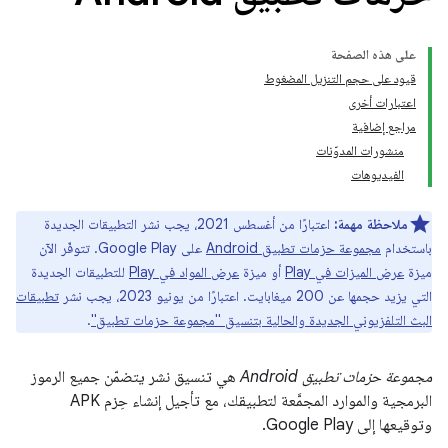
على هذه الصفحة
قيود على حجم التنزيل المضغوط
اعتبارات أخرى
مراجع إضافية
منشورات المدوّنات
الفيديوهات
ملاحظة مهمة:
اعتبارًا من أغسطس 2021، يجب نشر التطبيقات الجديدة
باستخدام
مجموعة حزمات تطبيق Android
على Google Play. تتوفّر الآن
ميزة
عرض الميزات في Play
أو ميزة
عرض المواد في Play
للتطبيقات الجديدة
التي يزيد حجمها عن 200 ميغابايت. اعتبارًا من يونيو 2023، يجب نشر
تطبيقات
البث التلفزيوني الجديدة والحالية بتنسيق "مجموعة حزمات تطبيق"
.
مجموعة حزمات تطبيق Android
هي تنسيق نشر يتضمّن جميع الرموز
البرمجية والموارد المجمَّعة لتطبيقك، مع تأجيل إنشاء حِزم APK
وتوقيعها إلى Google Play.