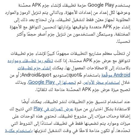
يستخدم Google Play حزمة تطبيقك لإنشاء حِزم APK محسَّنة
وعرضها لكل إعداد من إعدادات الأجهزة، وبالتالي يتم تنزيل الرموز والموارد
المطلوبة لجهاز معيّن فقط لتشغيل تطبيقك. ولن تحتاج بعد ذلك إلى
إنشاء حِزم APK متعددة وتوقيعها وإدارتها لتحسين التوافق مع الأجهزة
المختلفة، وسيتمكّن المستخدمون من تنزيل حِزم أصغر حجمًا وأكثر
تحسينًا.
لن تتطلّب معظم مشاريع التطبيقات مجهودًا كبيرًا لإنشاء حِزم تطبيقات
تتوافق مع عرض حِزم APK محسّنة. إذا كنت
تنظّم رمز تطبيقك وموارده
بالاستناد إلى الاصطلاحات المعمول بها، يمكنك
إنشاء حِزم تطبيقات
Android موقَّعة
باستخدام &quot;استوديو Android&quot; أو من
خلال
استخدام سطر الأوامر
، ثم
تحميلها إلى Google Play
، وبذلك
تصبح ميزة عرض حِزم APK المحسَّنة متاحة لك تلقائيًا.
عند استخدام تنسيق حِزم التطبيقات لنشر تطبيقك، يمكنك أيضًا
الاستفادة بشكل اختياري من ميزة
عرض الميزات في Play
التي تتيح لك
إضافة
وحدات ميزات
إلى مشروع تطبيقك. تحتوي هذه الوحدات على
ميزات وموارد يتم تضمينها فقط في تطبيقك استنادًا إلى الشروط التي
تحدّدها، أو تكون متاحة لاحقًا في وقت التشغيل لتنزيلها
باستخدام مكتبة