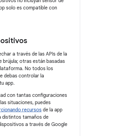
ositivos no incluyan sensor de
u app solo es compatible con
positivos
har a través de las APIs de la
 brújula; otras están basadas
plataforma. No todos los
ue debas controlar la
tu app.
idad con tantas configuraciones
las situaciones, puedes
rcionando recursos
de la app
a distintos tamaños de
 dispositivos a través de Google