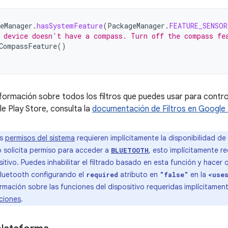
eManager
.
hasSystemFeature
(
PackageManager
.
FEATURE_SENSOR
 device doesn't have a compass. Turn off the compass fe
CompassFeature
()
formación sobre todos los filtros que puedes usar para controla
e Play Store, consulta la
documentación de Filtros en Google 
os
permisos del sistema
requieren implícitamente la disponibilidad de 
p solicita permiso para acceder a
, esto implícitamente re
BLUETOOTH
itivo. Puedes inhabilitar el filtrado basado en esta función y hacer
 Bluetooth configurando el
atributo en
en la
required
"false"
<use
rmación sobre las funciones del dispositivo requeridas implícitamen
nciones
.