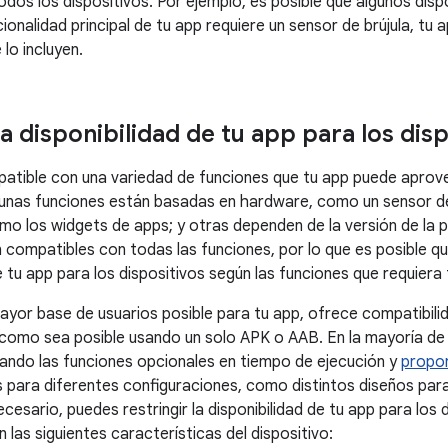
odos los dispositivos. Por ejemplo, es posible que algunos disp
uncionalidad principal de tu app requiere un sensor de brújula, t
 lo incluyen.
a disponibilidad de tu app para los dis
atible con una variedad de funciones que tu app puede aprovec
unas funciones están basadas en hardware, como un sensor de
mo los widgets de apps; y otras dependen de la versión de la 
n compatibles con todas las funciones, por lo que es posible q
e tu app para los dispositivos según las funciones que requiera 
mayor base de usuarios posible para tu app, ofrece compatibil
 como sea posible usando un solo APK o AAB. En la mayoría de 
itando las funciones opcionales en tiempo de ejecución y
propo
s para diferentes configuraciones, como distintos diseños par
necesario, puedes restringir la disponibilidad de tu app para los
 las siguientes características del dispositivo: