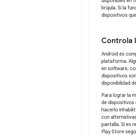
disponibles en t
brújula. Si la f
dispositivos que
Controla l
Android es comp
plataforma. Alg
en software, co
dispositivos so
disponibilidad d
Para lograr la 
de dispositivos
hacerlo inhabil
con alternativa
pantalla. Si es 
Play Store según