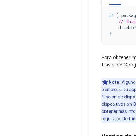
if
(
!
packag
// This
disable
}
Para obtener in
través de Googl
Nota:
Algun
ejemplo, si tu ap
función de dispos
dispositivos sin
obtener más info
requisitos de fu