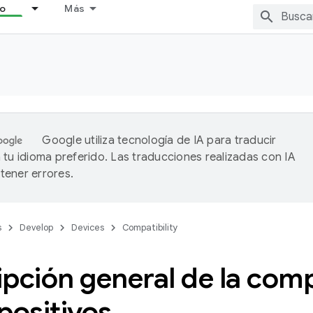
lo
Más
Google utiliza tecnología de IA para traducir
 tu idioma preferido. Las traducciones realizadas con IA
ener errores.
s
Develop
Devices
Compatibility
pción general de la comp
positivos