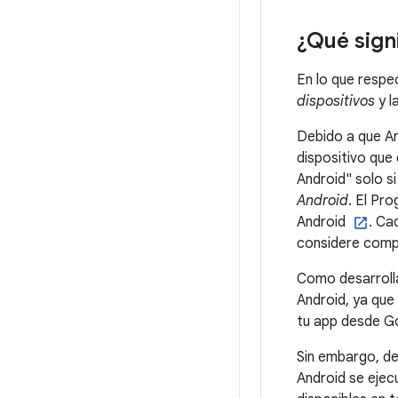
¿Qué sign
En lo que respec
dispositivos
y l
Debido a que An
dispositivo que
Android" solo s
Android
. El Pr
Android
. Ca
considere comp
Como desarrolla
Android, ya que 
tu app desde Go
Sin embargo, de
Android se ejec