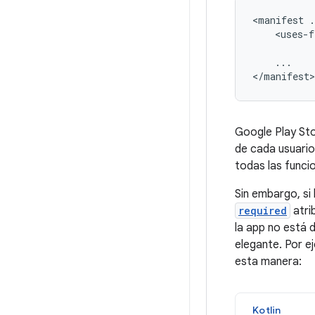
<manifest
.
<uses-f
...

</manifest>
Google Play Sto
de cada usuario
todas las funcio
Sin embargo, si 
required
atri
la app no está 
elegante. Por e
esta manera:
Kotlin