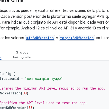
plataforma
dispositivos pueden ejecutar diferentes versiones de la plata
. Cada versión posterior de la plataforma suele agregar APIs qu
. Para indicar qué conjunto de API está disponible, cada versió
 Por ejemplo, Android 12 es el nivel de API 31 y Android 13 es el ni
ar los valores
minSdkVersion
y
targetSdkVersion
en tu a
Groovy
Config
{
licationId
=
"com.example.myapp"
Defines the minimum API level required to run the app.
SdkVersion
(
30
)
Specifies the API level used to test the app.
getSdkVersion
(
36
)