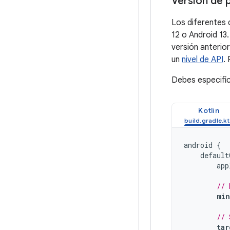
Versión de 
Los diferentes 
12 o Android 13
versión anterior
un
nivel de API
.
Debes especific
Kotlin
android
{
default
app
// 
min
// 
tar