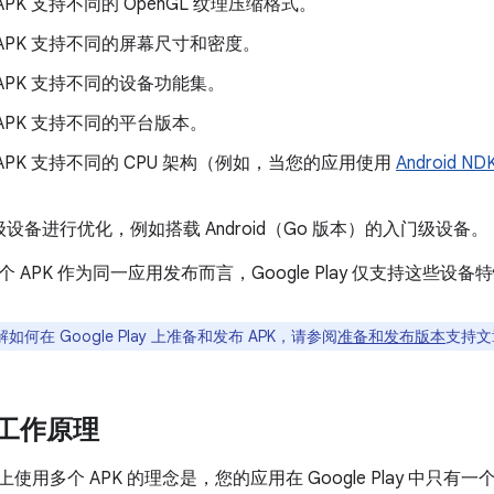
APK 支持不同的 OpenGL 纹理压缩格式。
APK 支持不同的屏幕尺寸和密度。
APK 支持不同的设备功能集。
APK 支持不同的平台版本。
APK 支持不同的 CPU 架构（例如，当您的应用使用
Android ND
。
设备进行优化，例如搭载 Android（Go 版本）的入门级设备。
 APK 作为同一应用发布而言，Google Play 仅支持这些设备
如何在 Google Play 上准备和发布 APK，请参阅
准备和发布版本
支持文
的工作原理
Play 上使用多个 APK 的理念是，您的应用在 Google Play 