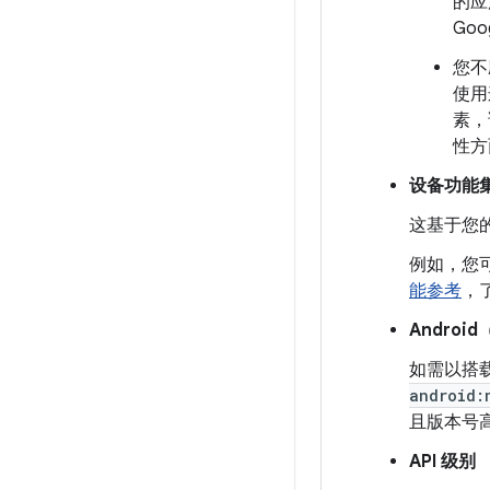
的应
Goo
您不
使用
素，
性方面
设备功能
这基于您
例如，您可
能参考
，
Androi
如需以搭载
android:
且版本号高于
API 级别