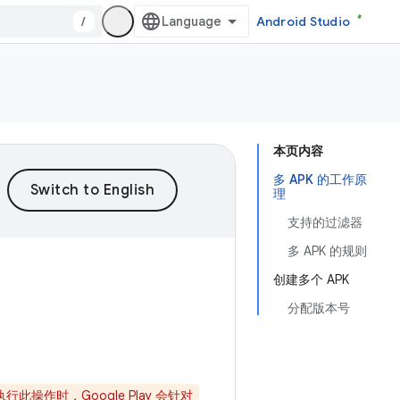
/
Android Studio
本页内容
多 APK 的工作原
理
支持的过滤器
多 APK 的规则
创建多个 APK
分配版本号
行此操作时，Google Play 会针对