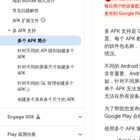
App Bundle 格式简介
每位用户的设备配
常见问题解答
发布到 Google
APK 扩展文件
多 APK 支持
多 APK 支持是
置。每个 APK
多个 APK 简介
的软件包名称，
针对不同的 API 级别创建多个
情况。
APK
不同的 And
针对不同的屏幕尺寸创建多个
APK
非常重要。And
如，针对不同屏
针对不同的 GL 纹理创建多个
单个 APK 无
APK ⍈
无法在所有设备
创建多个具有多个尺寸的 APK
为了帮助您发布的
Google Pl
Engage SDK
使用多个 APK
Play 应用分发