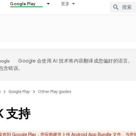
Google Play
更多
Google 会使用 AI 技术将内容翻译成您偏好的语言。
能包含错误。
s
Google Play
Other Play guides
K 支持
到 Google Play，您应构建并上传
Android App Bundle 文件
。当您执