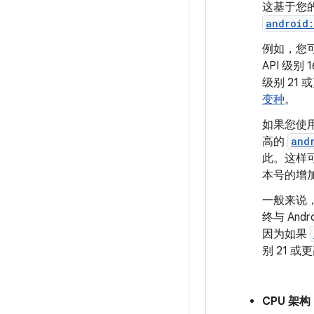
这基于您
android
例如，您可以使
API 级别 
级别 21
变种
。
如果您使用
高的
and
此。这样可
本号的增
一般来说
终与 An
因为如果
别 21 
CPU 架构 (