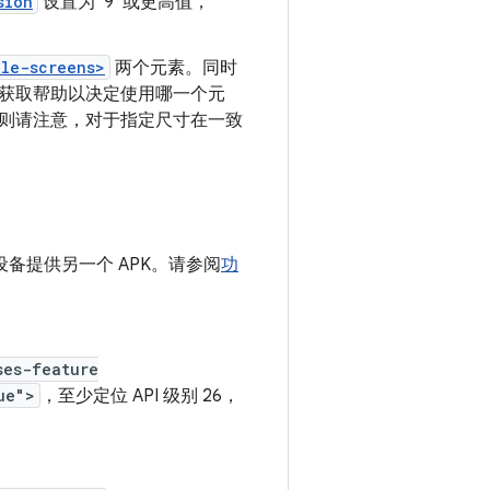
sion
设置为“9”或更高值，
ble-screens>
两个元素。同时
获取帮助以决定使用哪一个元
则请注意，对于指定尺寸在一致
备提供另一个 APK。请参阅
功
ses-feature
ue">
，至少定位 API 级别 26，