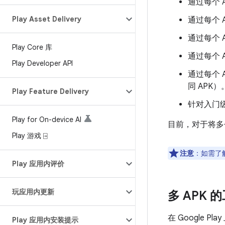
通过每个 
Play Asset Delivery
通过每个 
通过每个 
Play Core 库
通过每个 
Play Developer API
通过每个 
同 APK）
Play Feature Delivery
针对入门级
Play for On-device AI
目前，对于将多个
Play 游戏 ⍈
注意
：如需了解
Play 应用内评价
玩应用内更新
多 APK 
在 Google 
Play 应用内安装提示