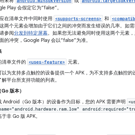
用未将
android:minSdkVersion
或
android:targetSdkVer
gle Play 会假定它为“false”。
应在清单文件中同时使用
<supports-screens>
和
<compati
这两个元素会增加由于它们之间的冲突而发生错误的几率。如需
请参阅
分发到特定屏幕
。如果您无法避免同时使用这两个元素，
的冲突，Google Play 会以“false”为准。
集
的清单文件的
<uses-feature>
元素。
以为支持多点触控的设备提供一个 APK，为不支持多点触控的设
了解平台所支持功能的列表。
d（Go 版本）
 Android（Go 版本）的设备作为目标，您的 APK 需要声明
<u
name="android.hardware.ram.low" android:required="tr
非 Go 版 APK。