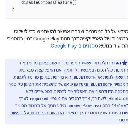
disableCompassFeature
()
}
מידע על כל המסננים שבהם אפשר להשתמש כדי לשלוט
בזמינות של האפליקציה דרך חנות Google Play זמין במסמכי
התיעוד בנושא
מסננים ב-Google Play
.
הערה:
חלק מ
הרשאות המערכת
דורשות באופן מרומז את
הזמינות של תכונה במכשיר. לדוגמה, אם האפליקציה מבקשת
הרשאה לגשת אל
, היא נדרשת באופן מרומז לתכונת
BLUETOOTH
המכשיר
. אפשר להשבית את הסינון על סמך
FEATURE_BLUETOOTH
התכונה הזו ולהפוך את האפליקציה לזמינה במכשירים ללא
Bluetooth. לשם כך, צריך להגדיר את מאפיין
לערך
required
בתג
. מידע נוסף על תכונות מכשיר
<uses-feature>
"false"
שנדרשות באופן מרומז זמין במאמר
הרשאות שמרמזות על דרישות
תכונה
.