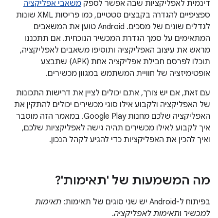
דינמית לאפליקציות שבה אפשר לספק
משאבי אפליקציה
ספציפיים להגדרה בקבצים סטטיים, כמו פריסות XML שונות
לגדלים שונים של מסכים. ‫Android טוען את המשאבים
המתאימים על סמך הגדרת המכשיר הנוכחית. אם תתכננו
מראש את עיצוב האפליקציה ותוסיפו משאבים לאפליקציה,
תוכלו לפרסם חבילת אפליקציה אחת (APK) שתבצע
אופטימיזציה של חוויית המשתמש במגוון מכשירים.
עם זאת, אם יש צורך, אתם יכולים לציין את דרישות התכונות
של האפליקציה ולקבוע אילו סוגי מכשירים יכולים להתקין את
האפליקציה שלכם מחנות Google Play. במאמר הזה מוסבר
איך לקבוע לאילו מכשירים תהיה גישה לאפליקציות שלכם,
ואיך להכין את האפליקציות כדי להגיע לקהל הנכון.
מה המשמעות של 'תאימות'?
בפיתוח ל-Android יש שני סוגים של תאימות:
תאימות
למכשיר
ו
תאימות לאפליקציה
.