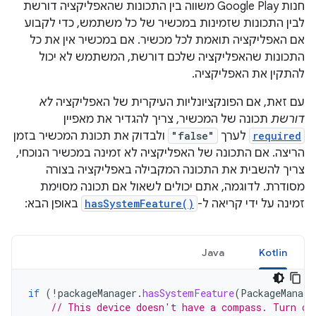
חנות Google Play משווה בין התכונות שהאפליקציה דורשת
לבין התכונות שזמינות במכשיר של כל משתמש, כדי לקבוע
אם האפליקציה תואמת לכל מכשיר. אם במכשיר אין את כל
התכונות שהאפליקציה שלכם דורשת, המשתמש לא יכול
להתקין את האפליקציה.
עם זאת, אם הפונקציונליות העיקרית של האפליקציה
לא
דורשת
תכונה של המכשיר, צריך להגדיר את מאפיין
required
לערך
"false"
ולבדוק את תכונת המכשיר בזמן
הריצה. אם התכונה של האפליקציה לא זמינה במכשיר הנוכחי,
צריך להשבית את התכונה המקבילה באפליקציה בצורה
מסודרת. לדוגמה, אתם יכולים לשאול אם תכונה מסוימת
זמינה על ידי קריאה ל-
hasSystemFeature()
באופן הבא:
Java
Kotlin
if
(
!
packageManager
.
hasSystemFeature
(
PackageManage
// This device doesn't have a compass. Turn of