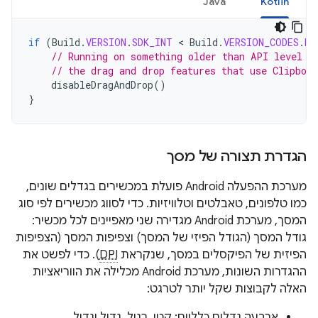
Java
Kotlin
if
(
Build
.
VERSION
.
SDK_INT
 < 
Build
.
VERSION_CODES
.
HO
// Running on something older than API level 1
// the drag and drop features that use Clipboa
disableDragAndDrop
()
}
הגדרת תצורה של מסך
מערכת ההפעלה Android פועלת במכשירים בגדלים שונים,
כמו טלפונים, טאבלטים וטלוויזיות. כדי לסווג מכשירים לפי סוג
המסך, מערכת Android מגדירה שני מאפיינים לכל מכשיר:
גודל המסך (הגודל הפיזי של המסך) וצפיפות המסך (הצפיפות
הפיזית של הפיקסלים במסך, שנקראת
DPI
). כדי לפשט את
ההגדרות השונות, מערכת Android מכלילה את הווריאציות
האלה לקבוצות שקל יותר לטרגט:
ארבעה גדלים כלליים: קטן, רגיל, גדול וגדול