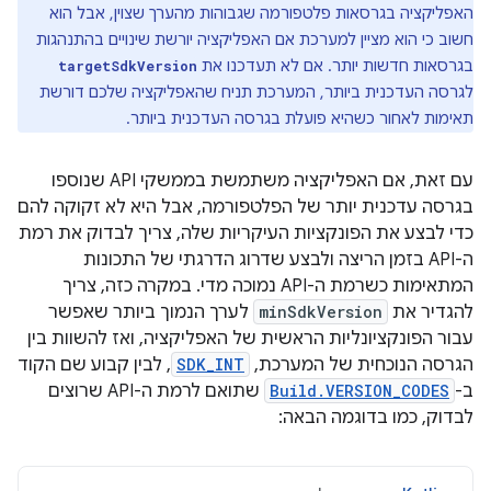
האפליקציה בגרסאות פלטפורמה שגבוהות מהערך שצוין, אבל הוא
חשוב כי הוא מציין למערכת אם האפליקציה יורשת שינויים בהתנהגות
בגרסאות חדשות יותר. אם לא תעדכנו את
targetSdkVersion
לגרסה העדכנית ביותר, המערכת תניח שהאפליקציה שלכם דורשת
תאימות לאחור כשהיא פועלת בגרסה העדכנית ביותר.
עם זאת, אם האפליקציה משתמשת בממשקי API שנוספו
בגרסה עדכנית יותר של הפלטפורמה, אבל היא לא זקוקה להם
כדי לבצע את הפונקציות העיקריות שלה, צריך לבדוק את רמת
ה-API בזמן הריצה ולבצע שדרוג הדרגתי של התכונות
המתאימות כשרמת ה-API נמוכה מדי. במקרה כזה, צריך
להגדיר את
minSdkVersion
לערך הנמוך ביותר שאפשר
עבור הפונקציונליות הראשית של האפליקציה, ואז להשוות בין
הגרסה הנוכחית של המערכת,
SDK_INT
, לבין קבוע שם הקוד
ב-
Build.VERSION_CODES
שתואם לרמת ה-API שרוצים
לבדוק, כמו בדוגמה הבאה: