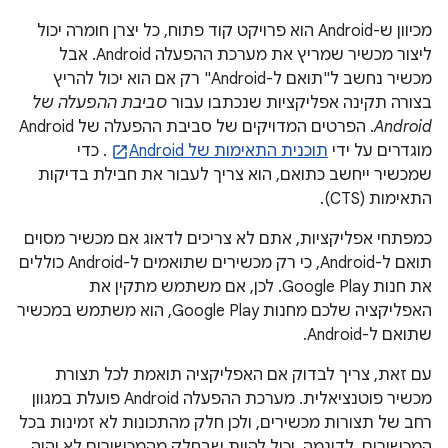
מכיוון ש-Android הוא פרויקט קוד פתוח, כל יצרן חומרה יכול
ליצור מכשיר שמריץ את מערכת ההפעלה Android. אבל
מכשיר נחשב ל"תואם ל-Android" רק אם הוא יכול להריץ
בצורה תקינה אפליקציות שנכתבו עבור
סביבת ההפעלה של
Android
. הפרטים המדויקים של סביבת ההפעלה של Android
מוגדרים על ידי
תוכנית התאימות של Android
. כדי
שמכשיר ייחשב כתואם, הוא צריך לעבור את חבילת בדיקות
התאימות (CTS).
כמפתחי אפליקציות, אתם לא צריכים לדאוג אם מכשיר מסוים
תואם ל-Android, כי רק מכשירים שתואמים ל-Android כוללים
את חנות Google Play. לכן, אם משתמש מתקין את
האפליקציה שלכם מחנות Google Play, הוא משתמש במכשיר
שתואם ל-Android.
עם זאת, צריך לבדוק אם האפליקציה תואמת לכל תצורת
מכשיר פוטנציאלית. מערכת ההפעלה Android פועלת במגוון
רחב של תצורות מכשירים, ולכן חלק מהתכונות לא זמינות בכל
המכשירים. לדוגמה, יכול להיות שבחלק מהמכשירים לא יהיה