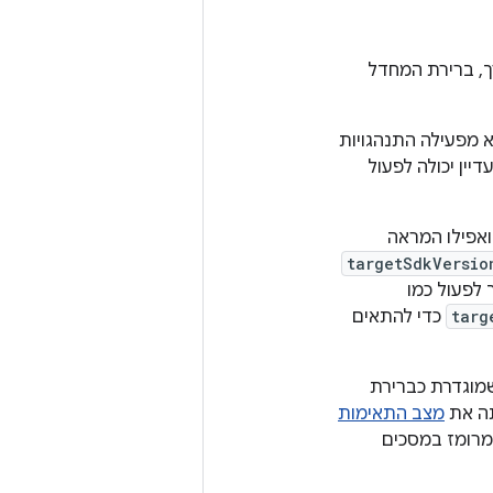
 את הערך, ברירת המחדל
 מפעילה התנהגויות
ין יכולה לפעול
ת ואפילו המראה
targetSdkVersio
לפעול כמו
targ
כדי להתאים
כת הנושא שמוגדרת כברירת
מצב התאימות
יכה ברמת API‏ 11 תומכת באופן מרומז במסכים