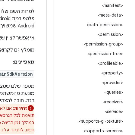
<manifest>
למרות השם שלו, ה
<meta-data>
<path-permission>
Android שמשויך אליה. לדוגמה, הוא לא זהה לגרסה הראשית או לסכום של הגרסה הראשית והגרסה המשנית.
<permission>
אי אפשר לציין שאפליקצ
<permission-group>
מומלץ גם לקרוא
<permission-tree>
מאפיינים:
<profileable>
<property>
minSdkVersion
<provider>
<queries>
הזה. חובה להצהיר
<receiver>
זהירות:
<service>
תואמת לכל הגרסאות של ndroid
<supports-gl-texture>
חשוב להצהיר על רמת ה-API המתאי
<supports-screens>