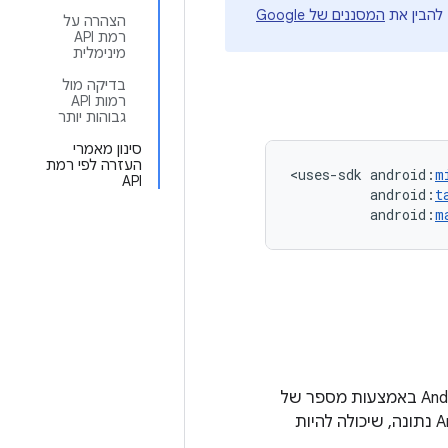
להבין את
המסננים של Google
הצהרה על
רמת API
מינימלית
בדיקה מול
רמות API
גבוהות יותר
סינון מאמרי
העזרה לפי רמת
<uses-sdk
android:
m
API
android:
t
android:
m
מאפשרת לציין את התאימות של אפליקציה לגרסה אחת או יותר של פלטפורמת Android באמצעות מספר של
רמת API. רמת ה-API שמצוינת באפליקציה מושווית לרמת ה-API של מערכת Android נתונה, שיכולה להיות