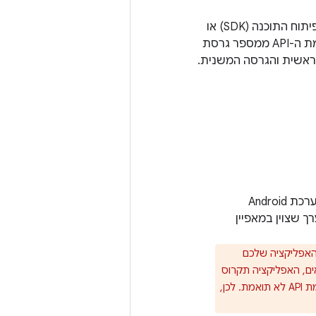
מספר הגרסה של ערכת פיתוח התוכנה (SDK) או
פלטפורמת Android. רמת ה-API היא תמיד מספר שלם יחיד. אי אפשר להסיק את רמת ה-API ממספר גרסת
מספר שלם שמציין את רמת ה-API המינימלית שנדרשת כדי שהאפליקציה תפעל. מערכת Android
 המערכת נמוכה מהערך שצוין במאפיין
ת תניח ערך ברירת מחדל של '1', שמציין שהאפליקציה שלכם
, האפליקציה תקרוס
במהלך זמן הריצה כשתנסו לגשת לממשקי ה-API שלא זמינים, כשהיא מותקנת במערכת עם רמת API לא תואמת. לכן,