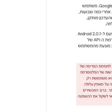
במניפסט שלה מתפרסמת ב-Google Play. משתמש
תקין את האפליקציה. אחרי כמה שבועות,
יר לגרסה Android 2.0 (רמת API‏ 5). אחרי שהעדכון מותקן,
חה.
האפליקציה פועלת כרגיל. אבל כעבור זמן מה, המכשיר מקבל עדכון מערכת נוסף, הפעם ל-Android 2.0.1
(רמת API 6). אחרי העדכון, המערכת לא יכולה יותר לאמת מחדש את האפליקציה כי רמת ה-API של
מקסימלית שהאפליקציה תומכת בה (5). המערכת מונעת מהמשתמש
י לחסימת הפריסה של
 מחדל, גרסאות חדשות של הפלטפורמה
שהיא משתמשת רק
רה על מאפיין עלולה
 של המשתמשים אחרי עדכון מערכת לרמת API גבוהה יותר. ברוב המכשירים
דאי לשקול את ההשפעה