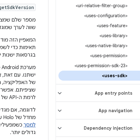
<uri-relative-filter-group>
getSdkVersion
<uses-configuration>
<uses-feature>
שווה לערך שמוגד
<uses-library>
המאפיין הזה מוד
<uses-native-library>
תאימות כדי לשמו
בגרסאות ישנות י
<uses-permission>
<uses-permission-sdk-23>
מ
ישתנו. עם זאת, אם רמת ה-API של הפלטפורמה ג
<uses-sdk>
של האפליקציה, ה
שציפיתם. אפשר ל
App entry points
לרמת ה-API של הפלטפורמה שבה היא פועלת.
App navigation
מחדל של Holo על האפליקציה כשמפעילים אותה ב-Android 3.0 ומעלה, וגם משביתה את
למסך
Dependency injection
גדולים יותר.