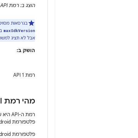
הוצג ב: רמת API‏ 4
בגרסאות מסוימות של Android (מעבר לגרסה Android 2.0.1), המערכ
maxSdkVersion
אבל לא תציג למשתמ
הושק ב:
רמת API 1
מהי רמת API?
פלטפורמת Android.