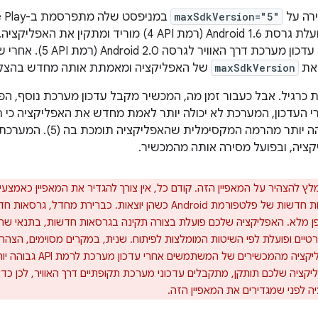
רה על
maxSdkVersion="5"
שבמכשיר שלו פועלת גרסת Android 1.6 (רמת API‏ 4) מוריד ומ
המשתמש מקבל עדכון מערכת דרך האוו
את
maxSdkVersion
של האפליקציה ומאמתת אותה מחדש בהצל
המערכת (6) גבוהה יותר מהרמה ה
ציה, ובפועל מסירה אותה מהמכשיר.
ץ להצהיר על המאפיין הזה. קודם כל, אין צורך להגדיר את המאפיין כאמצע
האפליקציה בגרסאות חדשות של פלטפורמת Android כשהן יוצאות. כברירת
פן מלא. האפליקציה שלכם פועלת בצורה תקינה בגרסאות חדשות, בתנאי 
API סטנדרטיים ופועלת לפי השיטות המומלצות לפיתוח. שנית, במקרים מסוימים, הצה
לגרום להסרת האפליקציה מהמכשירים
ציה שלכם תותקן, מתקבלים עדכוני מערכת תקופתיים דרך האוויר, לכן כ
 לפני שמגדירים את המאפיין הזה.