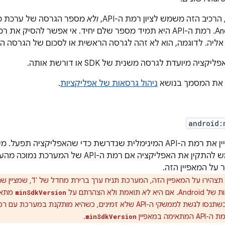
רכיב הזה משמש לציון רמת ה-API,
ולא
יה מיועדת לגרסה משנית של SDK או דורשת אותה.
 את המסמך בנושא
ניהול גרסאות של אפליקציות
.
android:
מונעת מהמשתמש להתקין את האפליקציה אם רמת ה-API של
 על המאפיין הזה.
אם לא תצהירו על המאפיין הזה, המערכ
A. אם היא
לא
תואמת ולא הצהרתם על
מתאים
minSdkVersion
מה במאפיין
.
minSdkVersion