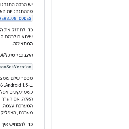
יש הרבה התנהגוי
מההתנהגויות הא
VERSION_CODES
המתאימה.
הוצג ב: רמת API‏ 4
maxSdkVersion
מספר שלם שמציין את רמת ה-API המקסימל
ב-Android 1.5,‏ 1.6,‏ 2.0 ו-2.0.1, המערכת בודקת את הערך של מאפיין
כשמתקינים אפלי
האלה, אם הערך ש
המערכת עצמה, ה
מערכת, האפליקצ
כדי להמחיש איך ה