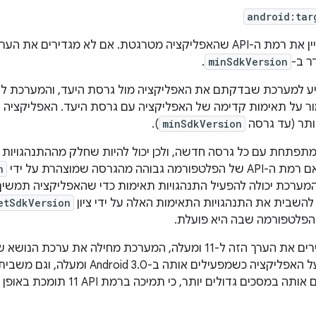
android:tar
מספר שלם שמציין את רמת ה-API שהאפליקציה מטרגטת. אם לא מגדירים
ר ב-
minSdkVersion
.
יע למערכת שבדקתם את האפליקציה מול גרסת היעד, והמערכת לא
ר על תאימות קדימה של האפליקציה עם גרסת היעד. האפליקציה עדי
ותר (עד גרסה
minSdkVersion
).
ערכת Android מתפתחת עם כל גרסה חדשה, ולכן יכול להיות שחלק מההתנהגויו
בוהה מהגרסה שמוצהרת על ידי
n
מערכת יכולה להפעיל התנהגויות תאימות כדי שהאפליקציה תמשיך 
השבית את התנהגויות התאימות האלה על ידי ציון
etSdkVersion
לדוגמה, אם מגדירים את הערך הזה ל-11 ומעלה, המערכת מחילה את ער
כשמפעילים אותה במסכים גדולים יותר, כי תמ