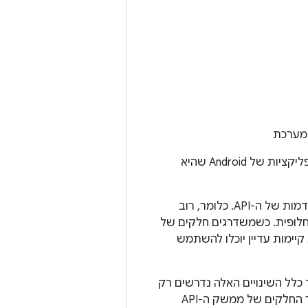
במערכת
כל גרסה עוקבת של פלטפורמת Android יכולה לכלול עדכונים ל-API של מסגרת האפליקציות של Android שהיא
העדכונים ב-API של המסגרת מתוכננים כך שה-API החדש יישאר תואם לגרסאות קודמות של ה-API. כלומר, רוב
ציונליות חלופית. כשמשדרגים חלקים של
 קיימות עדיין יוכלו להשתמש
ם או מוסרים, אבל בדרך כלל השינויים האלה נדרשים רק
כדי לתמוך ביציבות של ממשק ה-API ובאבטחה של האפליקציה או המערכת. כל שאר החלקים של ממשק ה-API