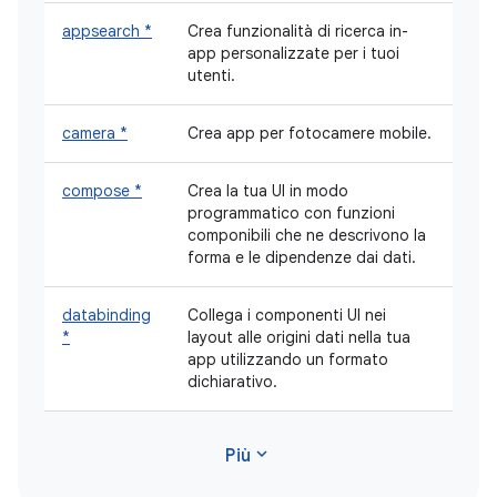
appsearch *
Crea funzionalità di ricerca in-
app personalizzate per i tuoi
utenti.
camera *
Crea app per fotocamere mobile.
compose *
Crea la tua UI in modo
programmatico con funzioni
componibili che ne descrivono la
forma e le dipendenze dai dati.
databinding
Collega i componenti UI nei
*
layout alle origini dati nella tua
app utilizzando un formato
dichiarativo.
expand_more
Più