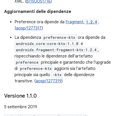
XML. (
b/150051716
)
Aggiornamenti delle dipendenze
Preference ora dipende da
Fragment
1.2.4
.
(
aosp/1277317
)
La dipendenza
preference-ktx
ora dipende da
androidx.core:core-ktx:1.1.0
e
androidx.fragment:fragment-ktx:1.2.4
,
rispecchiando le dipendenze dell'artefatto
preference
principale e garantendo che l'upgrade
di
preference-ktx
aggiorni sia l'artefatto
principale sia quello
-ktx
delle dipendenze
transitive. (
aosp/1277319
)
Versione 1
.
1
.
0
5 settembre 2019