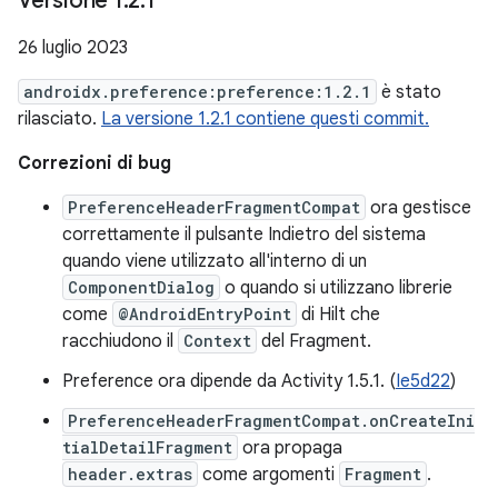
Versione 1
.
2
.
1
26 luglio 2023
androidx.preference:preference:1.2.1
è stato
rilasciato.
La versione 1.2.1 contiene questi commit.
Correzioni di bug
PreferenceHeaderFragmentCompat
ora gestisce
correttamente il pulsante Indietro del sistema
quando viene utilizzato all'interno di un
ComponentDialog
o quando si utilizzano librerie
come
@AndroidEntryPoint
di Hilt che
racchiudono il
Context
del Fragment.
Preference ora dipende da Activity 1.5.1. (
Ie5d22
)
PreferenceHeaderFragmentCompat.onCreateIni
tialDetailFragment
ora propaga
header.extras
come argomenti
Fragment
.