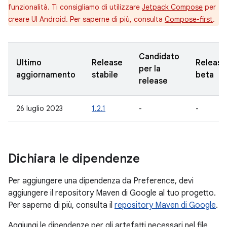
funzionalità. Ti consigliamo di utilizzare
Jetpack Compose
per
creare UI Android. Per saperne di più, consulta
Compose-first
.
Candidato
Ultimo
Release
Release
per la
aggiornamento
stabile
beta
release
26 luglio 2023
1.2.1
-
-
Dichiara le dipendenze
Per aggiungere una dipendenza da Preference, devi
aggiungere il repository Maven di Google al tuo progetto.
Per saperne di più, consulta il
repository Maven di Google
.
Aggiungi le dipendenze per gli artefatti necessari nel file