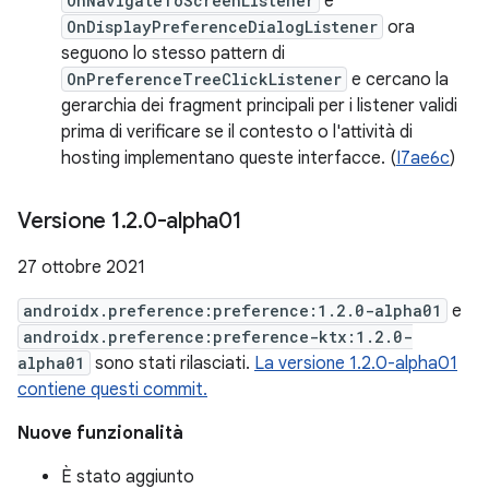
OnNavigateToScreenListener
e
OnDisplayPreferenceDialogListener
ora
seguono lo stesso pattern di
OnPreferenceTreeClickListener
e cercano la
gerarchia dei fragment principali per i listener validi
prima di verificare se il contesto o l'attività di
hosting implementano queste interfacce. (
I7ae6c
)
Versione 1
.
2
.
0-alpha01
27 ottobre 2021
androidx.preference:preference:1.2.0-alpha01
e
androidx.preference:preference-ktx:1.2.0-
alpha01
sono stati rilasciati.
La versione 1.2.0-alpha01
contiene questi commit.
Nuove funzionalità
È stato aggiunto