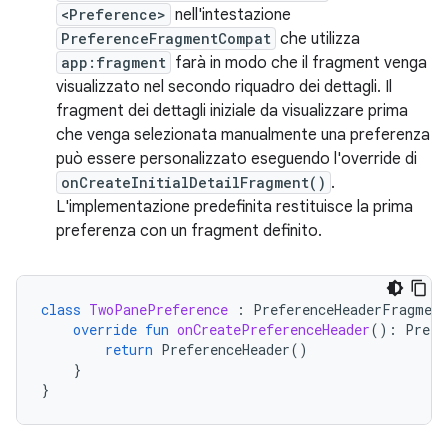
<Preference>
nell'intestazione
PreferenceFragmentCompat
che utilizza
app:fragment
farà in modo che il fragment venga
visualizzato nel secondo riquadro dei dettagli. Il
fragment dei dettagli iniziale da visualizzare prima
che venga selezionata manualmente una preferenza
può essere personalizzato eseguendo l'override di
onCreateInitialDetailFragment()
.
L'implementazione predefinita restituisce la prima
preferenza con un fragment definito.
class
TwoPanePreference
:
PreferenceHeaderFragmen
override
fun
onCreatePreferenceHeader
():
Prefe
return
PreferenceHeader
()
}
}