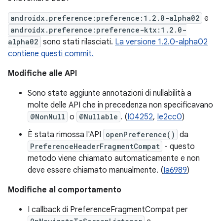
androidx.preference:preference:1.2.0-alpha02
e
androidx.preference:preference-ktx:1.2.0-
alpha02
sono stati rilasciati.
La versione 1.2.0-alpha02
contiene questi commit.
Modifiche alle API
Sono state aggiunte annotazioni di nullabilità a
molte delle API che in precedenza non specificavano
@NonNull
o
@Nullable
. (
I04252
,
Ie2cc0
)
È stata rimossa l'API
openPreference()
da
PreferenceHeaderFragmentCompat
- questo
metodo viene chiamato automaticamente e non
deve essere chiamato manualmente. (
Ia6989
)
Modifiche al comportamento
I callback di PreferenceFragmentCompat per