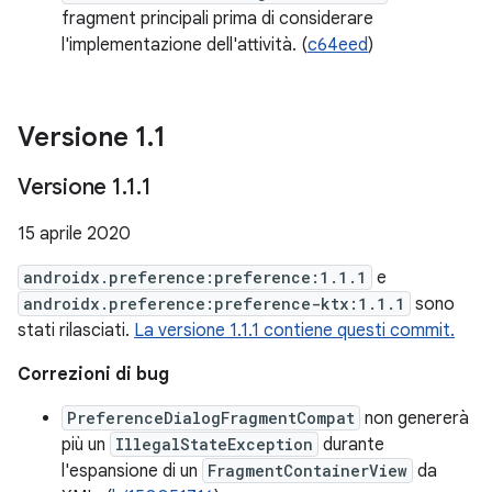
fragment principali prima di considerare
l'implementazione dell'attività. (
c64eed
)
Versione 1
.
1
Versione 1
.
1
.
1
15 aprile 2020
androidx.preference:preference:1.1.1
e
androidx.preference:preference-ktx:1.1.1
sono
stati rilasciati.
La versione 1.1.1 contiene questi commit.
Correzioni di bug
PreferenceDialogFragmentCompat
non genererà
più un
IllegalStateException
durante
l'espansione di un
FragmentContainerView
da