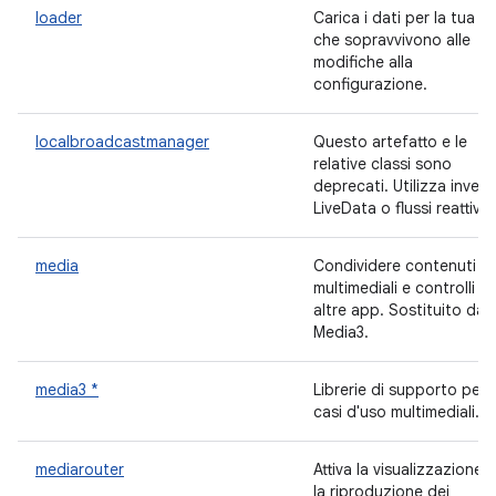
loader
Carica i dati per la tua UI
che sopravvivono alle
modifiche alla
configurazione.
localbroadcastmanager
Questo artefatto e le
relative classi sono
deprecati. Utilizza invec
LiveData o flussi reattivi.
media
Condividere contenuti
multimediali e controlli c
altre app. Sostituito da
Media3.
media3 *
Librerie di supporto per i
casi d'uso multimediali.
mediarouter
Attiva la visualizzazione e
la riproduzione dei