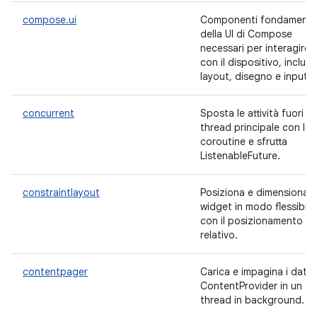
compose.ui
Componenti fondamental
della UI di Compose
necessari per interagire
con il dispositivo, inclusi
layout, disegno e input.
concurrent
Sposta le attività fuori da
thread principale con le
coroutine e sfrutta
ListenableFuture.
constraintlayout
Posiziona e dimensiona i
widget in modo flessibile
con il posizionamento
relativo.
contentpager
Carica e impagina i dati d
ContentProvider in un
thread in background.