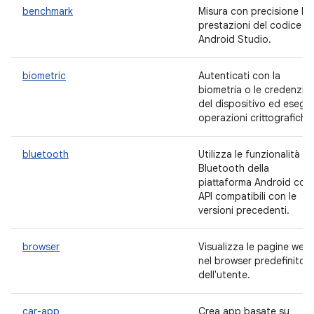
benchmark
Misura con precisione le
prestazioni del codice in
Android Studio.
biometric
Autenticati con la
biometria o le credenziali
del dispositivo ed esegui
operazioni crittografiche
bluetooth
Utilizza le funzionalità
Bluetooth della
piattaforma Android con
API compatibili con le
versioni precedenti.
browser
Visualizza le pagine web
nel browser predefinito
dell'utente.
car-app
Crea app basate su