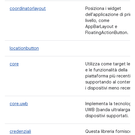
coordinatorlayout
Posiziona i widget
dell'applicazione di prim
livello, come
AppBarLayout e
FloatingActionButton.
locationbutton
core
Utilizza come target le A
e le funzionalità della
piattaforma più recenti,
supportando al contem
i dispositivi meno recenti
core.uwb
Implementa la tecnologia
UWB (banda ultralarga) s
dispositivi supportati.
credenziali
Questa libreria fornisce 