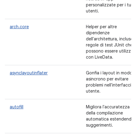
personalizzate per i tuoi
utenti.
arch.core
Helper per altre
dipendenze
dell'architettura, incluse l
regole di test JUnit che
possono essere utilizzat
con LiveData.
asynclayoutinflater
Gonfia i layout in modo
asincrono per evitare
problemi nell'interfaccia
utente.
autofill
Migliora l'accuratezza
della compilazione
automatica estendendo 
suggerimenti.