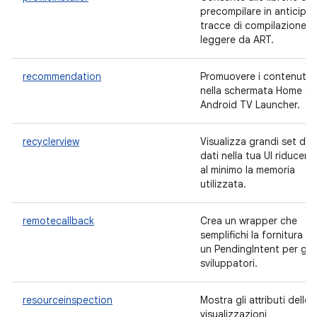
precompilare in anticipo 
tracce di compilazione d
leggere da ART.
recommendation
Promuovere i contenuti
nella schermata Home di
Android TV Launcher.
recyclerview
Visualizza grandi set di
dati nella tua UI riducen
al minimo la memoria
utilizzata.
remotecallback
Crea un wrapper che
semplifichi la fornitura di
un PendingIntent per gli
sviluppatori.
resourceinspection
Mostra gli attributi delle
visualizzazioni