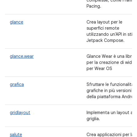
complesse, come Frame
Pacing.
glance
Crea layout per le
superfici remote
utilizzando un'API in stile
Jetpack Compose.
glance.wear
Glance Wear è una librer
per la creazione di widge
per Wear OS
grafica
Sfruttare le funzionalità
grafiche in più versioni
della piattaforma Androi
gridlayout
Implementa un layout a
griglia.
salute
Crea applicazioni per la