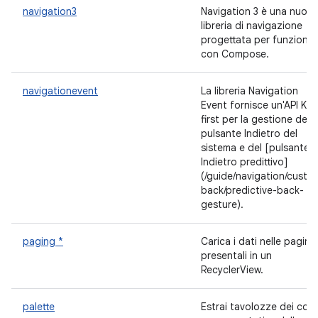
navigation3
Navigation 3 è una nuova
libreria di navigazione
progettata per funziona
con Compose.
navigationevent
La libreria Navigation
Event fornisce un'API KM
first per la gestione del
pulsante Indietro del
sistema e del [pulsante
Indietro predittivo]
(/guide/navigation/custo
back/predictive-back-
gesture).
paging *
Carica i dati nelle pagine
presentali in un
RecyclerView.
palette
Estrai tavolozze dei colo