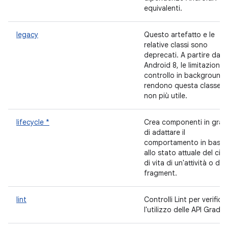
equivalenti.
legacy
Questo artefatto e le
relative classi sono
deprecati. A partire da
Android 8, le limitazioni a
controllo in background
rendono questa classe
non più utile.
lifecycle *
Crea componenti in gra
di adattare il
comportamento in base
allo stato attuale del cicl
di vita di un'attività o di 
fragment.
lint
Controlli Lint per verifica
l'utilizzo delle API Gradle