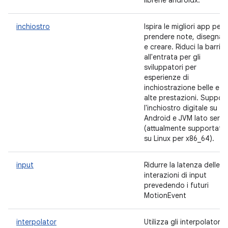
librerie androidx.
inchiostro
Ispira le migliori app per
prendere note, disegnar
e creare. Riduci la barrier
all'entrata per gli
sviluppatori per
esperienze di
inchiostrazione belle e a
alte prestazioni. Suppor
l'inchiostro digitale su
Android e JVM lato serve
(attualmente supportato
su Linux per x86_64).
input
Ridurre la latenza delle
interazioni di input
prevedendo i futuri
MotionEvent
interpolator
Utilizza gli interpolatori d