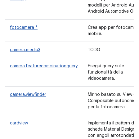
modelli per Android Auto
Android Automotive OS.
fotocamera *
Crea app per fotocamer
mobile.
camera.media3
TODO
camera.featurecombinationquery
Esegui query sulle
funzionalità della
videocamera.
camera.viewfinder
Mirino basato su View e
Composable autonomo
per la fotocamera"
cardview
Implementa il pattern dell
scheda Material Design
con angoli arrotondati e