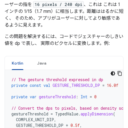
ーザーの指を
16 pixels / 240 dpi
、これは これは 1
インチの 1/15（1.7 mm）に相当します。距離ははるかに短
く、 そのため、アプリがユーザーに対してより敏感であ
るように見えます。
この問題を解決するには、コードでジェスチャーのしきい
値を dp で表し、 実際のピクセルに変換します。例:
Kotlin
Java
// The gesture threshold expressed in dp
private
const
val
GESTURE_THRESHOLD_DP
=
16.0f
private
var
gestureThreshold
:
Int
=
0
// Convert the dps to pixels, based on density scal
gestureThreshold
=
TypedValue
.
applyDimension
(
COMPLEX_UNIT_DIP
,
GESTURE_THRESHOLD_DP
+
0.5f
,