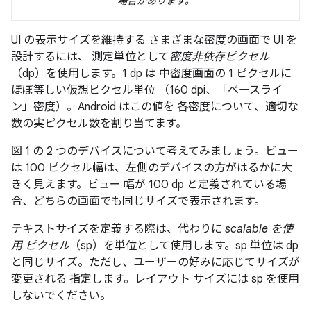
場合があります。
UI の表示サイズを維持する さまざまな密度の画面で UI を
設計するには、 測定単位として
密度非依存ピクセル
（dp）を使用します。1 dp は 中密度画面の 1 ピクセルに
ほぼ等しい仮想ピクセル単位 （160 dpi、「ベースライ
ン」密度）。Android はこの値を 各密度について、適切な
数の実ピクセル数を割り当てます。
図 1 の 2 つのデバイスについて考えてみましょう。ビュー
は 100 ピクセル幅は、左側のデバイスの方がはるかに大
きく見えます。ビュー 幅が 100 dp と定義されている場
合、どちらの画面でも同じサイズで表示されます。
テキストサイズを定義する際は、代わりに
scalable を使
用 ピクセル
（sp）を単位として使用します。sp 単位は dp
と同じサイズ。ただし、ユーザーの好みに応じてサイズが
変更される 指定します。レイアウト サイズには sp を使用
しないでください。