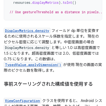
resources
.
displayMetrics
).
toInt
()
// Use gestureThreshold as a distance in pixels...
DisplayMetrics.density
フィールド dp 単位を変換す
るために使用されるスケール係数を指定します。 現在の
ピクセル密度に応じて調整します。中密度画面の場合
DisplayMetrics.density
と等しい 1.0 は高密度画面で
1.5 になります。超高密度画面では 2.0、低密度画面では
0.75 になります。この数値は、
TypedValue.applyDimension()
が使用 現在の画面の実
際のピクセル数を取得します。
事前スケーリングされた構成値を使用する
ViewConfiguration
クラスを使用すると、 Android シス