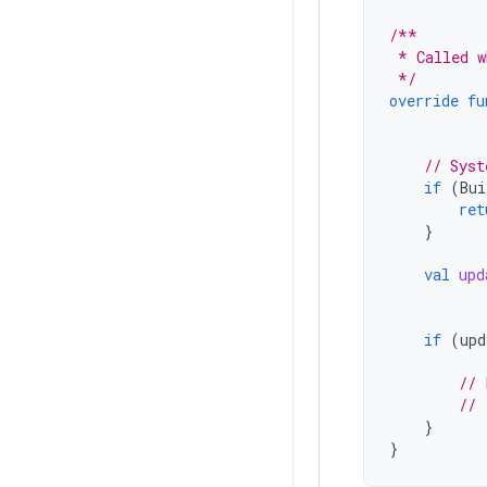
/**
 * Called w
 */
override
fu
// Syst
if
(
Bui
ret
}
val
upd
if
(
upd
// 
// 
}
}