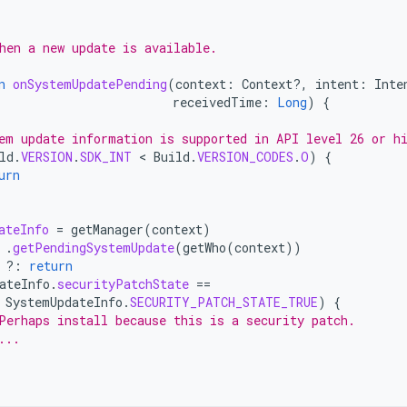
hen a new update is available.
n
onSystemUpdatePending
(
context
:
Context?,
intent
:
Inte
receivedTime
:
Long
)
{
em update information is supported in API level 26 or h
ld
.
VERSION
.
SDK_INT
 < 
Build
.
VERSION_CODES
.
O
)
{
urn
ateInfo
=
getManager
(
context
)
.
getPendingSystemUpdate
(
getWho
(
context
))
?:
return
ateInfo
.
securityPatchState
==
SystemUpdateInfo
.
SECURITY_PATCH_STATE_TRUE
)
{
Perhaps install because this is a security patch.
...