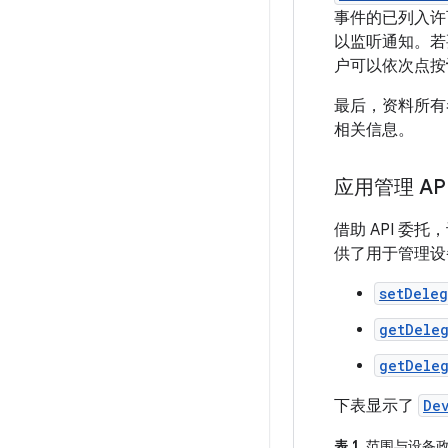
事件的已列入许
以监听通知。若
户可以依次点按
最后，资料所有
相关信息。
应用管理 AP
借助 API 
供了用于管理设
setDele
getDele
getDele
下表显示了
De
表 1.
范围与设备政