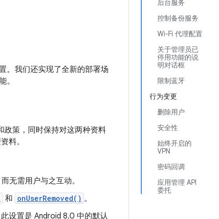
后台服务
控制备份服务
Wi-Fi 代理配置
关于管理员已
停用功能的说
明对话框
置。我们还实现了全新的部署场
能。
限制蓝牙
行为变更
删除用户
安全性
应用和政策，同时保持对这两种资料
理资料。
始终开启的
VPN
密码回调
，而无需用户与之互动。
应用管理 API
委托
)
和
onUserRemoved()
。
置是 Android 8.0 中的默认