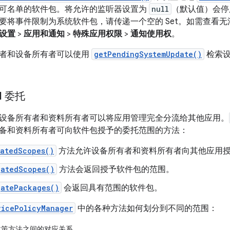
可名单的软件包。将允许的监听器设置为
null
（默认值）会停
要将事件限制为系统软件包，请传递一个空的 Set。如需查看
设置
>
应用和通知
>
特殊应用权限
>
通知使用权
。
者和设备所有者可以使用
getPendingSystemUpdate()
检索设
I 委托
委托，设备所有者和资料所有者可以将应用管理完全分流给其他应用。
备和资料所有者可向软件包授予的委托范围的方法：
gatedScopes()
方法允许设备所有者和资料所有者向其他应用授予
gatedScopes()
方法会返回授予软件包的范围。
gatePackages()
会返回具有范围的软件包。
vicePolicyManager
中的各种方法如何划分到不同的范围：
策方法之间的对应关系