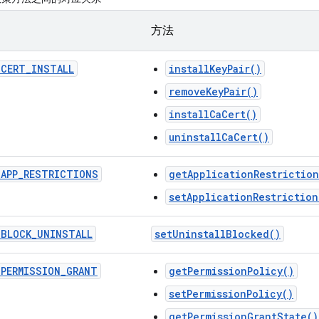
方法
_
CERT
_
INSTALL
installKeyPair()
removeKeyPair()
installCaCert()
uninstallCaCert()
_
APP
_
RESTRICTIONS
getApplicationRestriction
setApplicationRestriction
_
BLOCK
_
UNINSTALL
set
Uninstall
Blocked(
)
_
PERMISSION
_
GRANT
getPermissionPolicy()
setPermissionPolicy()
getPermissionGrantState()