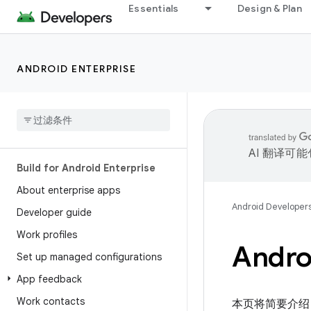
Essentials
Design & Plan
ANDROID ENTERPRISE
AI 翻译可
Build for Android Enterprise
About enterprise apps
Android Developer
Developer guide
Work profiles
Andro
Set up managed configurations
App feedback
Work contacts
本页将简要介绍 A