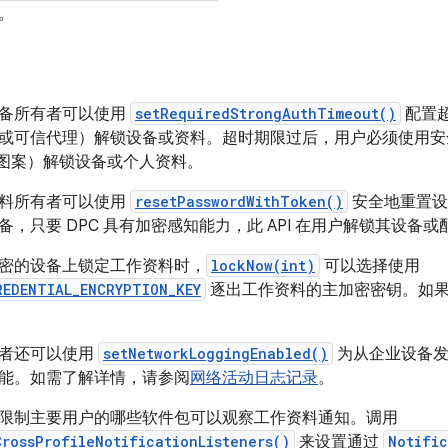
。
备所有者可以使用
setRequiredStrongAuthTimeout()
配置
或可信代理）解锁设备或资料。超时期限过后，用户必须使用安
码或图案）解锁设备或个人资料。
料所有者可以使用
resetPasswordWithToken()
安全地重置设
备，只要 DPC 具有加密感知能力，此 API 在用户解锁其设备
密的设备上锁定工作资料时，
lockNow(int)
可以选择使用
REDENTIAL_ENCRYPTION_KEY
逐出工作资料的主加密密钥。如
有者还可以使用
setNetworkLoggingEnabled()
为从企业设备发起
能。如需了解详情，请参阅
网络活动日志记录
。
限制主要用户的哪些软件包可以观察工作资料通知。调用
CrossProfileNotificationListeners()
来设置通过
Notific