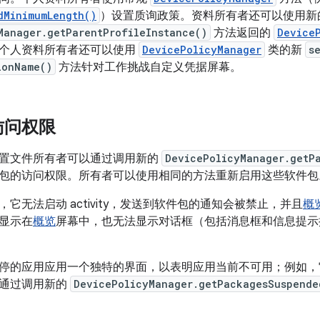
dMinimumLength()
）设置质询政策。资料所有者还可以使用新
Manager.getParentProfileInstance()
方法返回的
Device
个人资料所有者还可以使用
DevicePolicyManager
类的新
s
ionName()
方法针对工作挑战自定义凭据屏幕。
访问权限
置文件所有者可以通过调用新的
DevicePolicyManager.getP
包的访问权限。所有者可以使用相同的方法重新启用这些软件包
它无法启动 activity，发送到软件包的通知会被禁止，并且
概
显示在
概览
屏幕中，也无法显示对话框（包括消息框和信息提示
停的应用应用一个独特的界面，以表明应用当前不可用；例如，
以通过调用新的
DevicePolicyManager.getPackagesSuspende