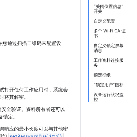
“关闭位置信息”
开关
自定义配置
多个 Wi-Fi CA 证
书
现在允许您通过扫描二维码来配置设
自定义锁定屏幕
消息
工作资料连接服
务
锁定壁纸
“锁定用户”图标
试打开任何工作应用时，系统会
设备运行状况监
时将其解密。
控
设置安全验证。资料所有者还可以
设备锁定。
询响应的最小长度可以与其他密
例如
setPasswordQuality()