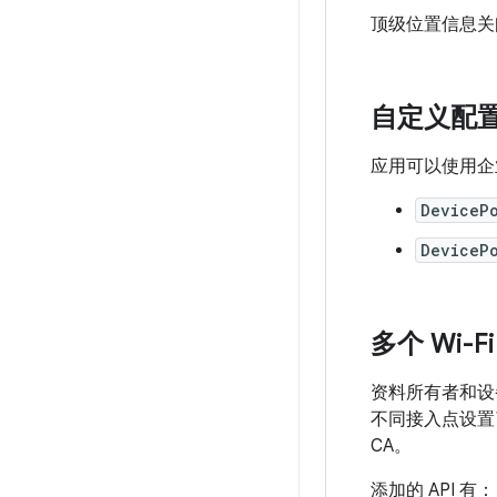
顶级位置信息关
自定义配
应用可以使用企
DeviceP
DeviceP
多个 Wi-F
资料所有者和设备所
不同接入点设置了
CA。
添加的 API 有：