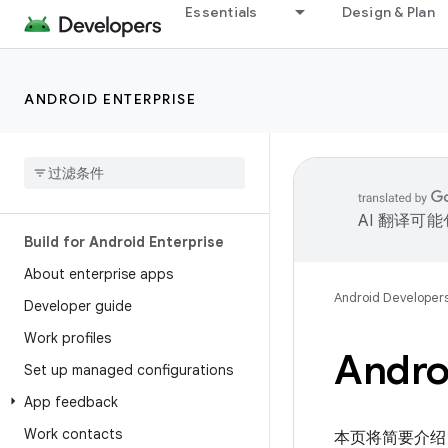
Essentials
Design & Plan
ANDROID ENTERPRISE
AI 翻译可
Build for Android Enterprise
About enterprise apps
Android Developer
Developer guide
Work profiles
Andro
Set up managed configurations
App feedback
Work contacts
本页将简要介绍 A