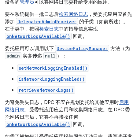
设备的
管理员
可以将网络日志委托给专用的应用。
要在系统提供一批日志后
检索网络日志
，受委托应用应首先
添加
DelegatedAdminReceiver
的子类（如前所述）。
在子类中，按照
检索日志
中的指导信息实现
onNetworkLogsAvailable()
回调。
委托应用可以调用以下
DevicePolicyManager
方法（为
admin
实参传递
null
）：
setNetworkLoggingEnabled()
isNetworkLoggingEnabled()
retrieveNetworkLogs()
为避免丢失日志，DPC 不应在规划委托给其他应用时
启用
网络日志
。受委托应用应启用和收集网络日志。在 DPC 委
托网络日志后，它将不再接收任何
onNetworkLogsAvailable()
回调。
如需了解如何让受委托应用报告网络活动日志，请阅读开发